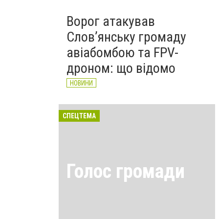
Ворог атакував
Слов’янську громаду
авіабомбою та FPV-
дроном: що відомо
НОВИНИ
СПЕЦТЕМА
Голос громади