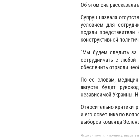
Об этом она рассказала 
Супрун назвала отсутст
условием для сотрудни
подали представители 
конструктивной политич
"Мы будем следить за 
сотрудничать с любой 
обеспечить отрасли нео
По ее словам, медицин
августе будет руково
независимой Украины. Не
Относительно критики 
и его советника по вопр
выборов команда Зеленс
Якщо ви помітили помилку, виділіть нео