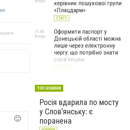
Вчора
керівник пошукової групи
«Плацдарм»
ент
СТАТТІ
Оформити паспорт у
15:43
 оцінити
Вчора
Донецькій області можна
лише через електронну
чергу: що потрібно знати
слов’янцям
НОВИНИ
Рятувальники доставили
14:43
Вчора
гуманітарну допомогу
ТОП НОВИНИ
жителям села Маяки
Росія вдарила по мосту
НОВИНИ
у Слов'янську: є
🙂
поранена
НОВИНИ