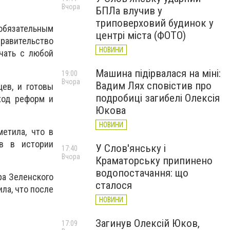
Вчора
БПЛа влучив у
триповерховий будинок у
 обязательным
центрі міста (ФОТО)
равительство
НОВИНИ
чать с любой
Машина підірвалася на міні:
19:00
Вчора
Вадим Лях сповістив про
ев, и готовы
подробиці загибелі Олексія
ход реформ и
Юкова
НОВИНИ
етила, что в
ав в истории
У Слов'янську і
17:40
Вчора
Краматорську припинено
водопостачання: що
ра Зеленского
сталося
ла, что после
НОВИНИ
Загинув Олексій Юков,
17:09