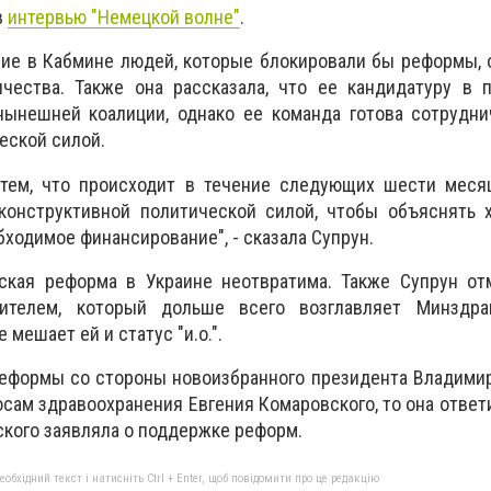
в
интервью "Немецкой волне"
.
вие в Кабмине людей, которые блокировали бы реформы,
чества. Также она рассказала, что ее кандидатуру в п
нынешней коалиции, однако ее команда готова сотрудни
еской силой.
тем, что происходит в течение следующих шести месяц
конструктивной политической силой, чтобы объяснять 
бходимое финансирование", - сказала Супрун.
ская реформа в Украине неотвратима. Также Супрун отм
дителем, который дольше всего возглавляет Минздр
 мешает ей и статус "и.о.".
реформы со стороны новоизбранного президента Владими
осам здравоохранения Евгения Комаровского, то она ответи
кого заявляла о поддержке реформ.
бхідний текст і натисніть Ctrl + Enter, щоб повідомити про це редакцію