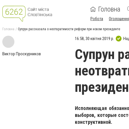
Головна
Робота
Оголошенн
Головна
Супрун рассказала о неотвратимости реформ при новом президенте
16:58, 30 квітня 2019 р.
На
Супрун р
Виктор Проскурников
неотврат
президен
Исполняющая обязанно
выборов, которые сост
конструктивной.