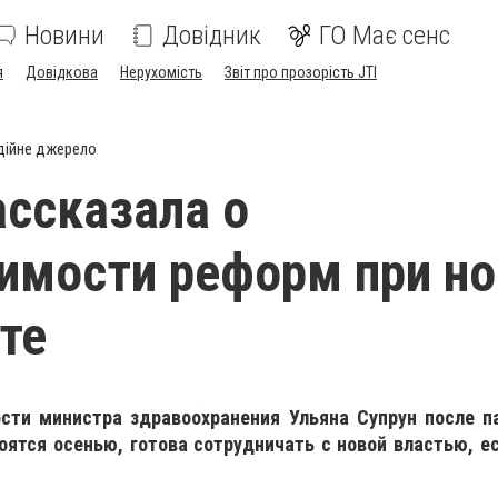
Новини
Довідник
ГО Має сенс
я
Довідкова
Нерухомість
Звіт про прозорість JTI
дійне джерело
ассказала о
имости реформ при н
те
сти министра здравоохранения Ульяна Супрун после п
оятся осенью, готова сотрудничать с новой властью, е