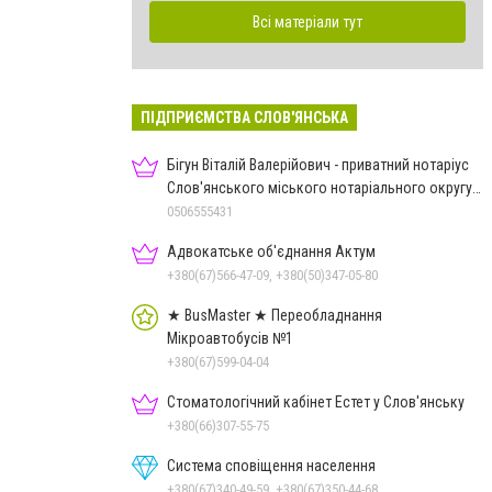
Всі матеріали тут
ПІДПРИЄМСТВА СЛОВ'ЯНСЬКА
Бігун Віталій Валерійович - приватний нотаріус
Слов'янського міського нотаріального округу
Дон.обл.
0506555431
Адвокатське об'єднання Актум
+380(67)566-47-09, +380(50)347-05-80
★ BusMaster ★ Переобладнання
Мікроавтобусів №1
+380(67)599-04-04
Стоматологічний кабінет Естет у Слов'янську
+380(66)307-55-75
Система сповіщення населення
+380(67)340-49-59, +380(67)350-44-68