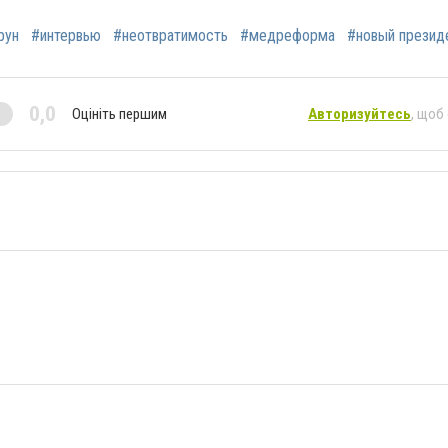
рун
#интервью
#неотвратимость
#медреформа
#новый презид
0,0
Оцініть першим
Авторизуйтесь
, щоб