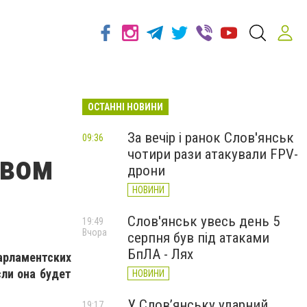
ОСТАННІ НОВИНИ
За вечір і ранок Слов'янськ
09:36
чотири рази атакували FPV-
овом
дрони
НОВИНИ
Слов'янськ увесь день 5
19:49
Вчора
серпня був під атаками
БпЛА - Лях
арламентских
сли она будет
НОВИНИ
У Слов’янську ударний
19:17