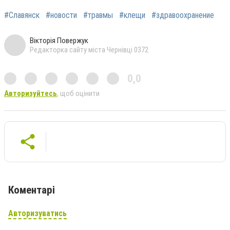
#Славянск
#новости
#травмы
#клещи
#здравоохранение
Вікторія Повержук
Редакторка сайту міста Чернівці 0372
0,0
Авторизуйтесь
, щоб оцінити
Коментарі
Авторизуватись