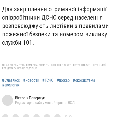
Для закріплення отриманої інформації
співробітники ДСНС серед населення
розповсюджують листівки з правилами
пожежної безпеки та номером виклику
служби 101.
Якщо ви помітили помилку, виділіть необхідний текст і натисніть Ctrl + Enter, щоб
повідомити про це редакцію
#Славянск
#новости
#ГСЧС
#пожар
#єкосистема
#єкология
Вікторія Повержук
Редакторка сайту міста Чернівці 0372