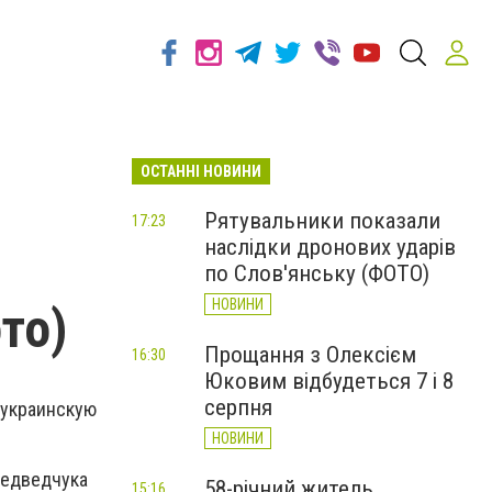
ОСТАННІ НОВИНИ
Рятувальники показали
17:23
наслідки дронових ударів
по Слов'янську (ФОТО)
НОВИНИ
то)
Прощання з Олексієм
16:30
Юковим відбудеться 7 і 8
серпня
иукраинскую
НОВИНИ
Медведчука
58-річний житель
15:16