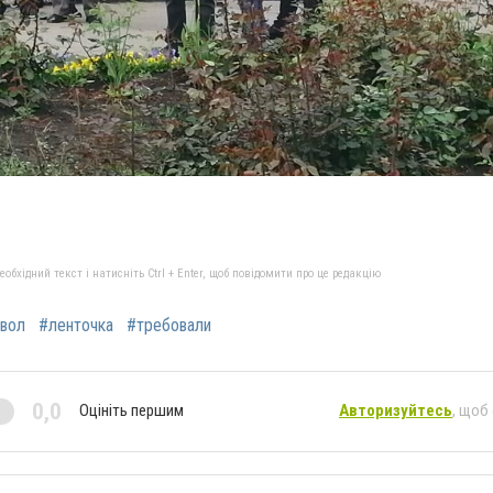
бхідний текст і натисніть Ctrl + Enter, щоб повідомити про це редакцію
вол
#ленточка
#требовали
0,0
Оцініть першим
Авторизуйтесь
, щоб