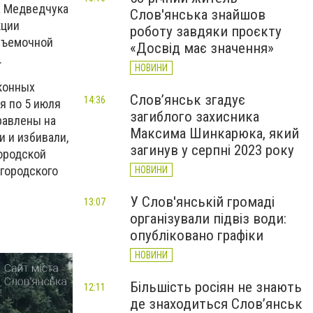
а Медведчука
Слов'янська знайшов
кции
роботу завдяки проєкту
 съемочной
«Досвід має значення»
.
НОВИНИ
конных
Слов’янськ згадує
14:36
я по 5 июля
загиблого захисника
равлены на
Максима Шинкарюка, який
и и избивали,
загинув у серпні 2023 року
ородской
 городского
НОВИНИ
У Слов'янській громаді
13:07
організували підвіз води:
опубліковано графіки
НОВИНИ
Більшість росіян не знають
12:11
де знаходиться Слов’янськ