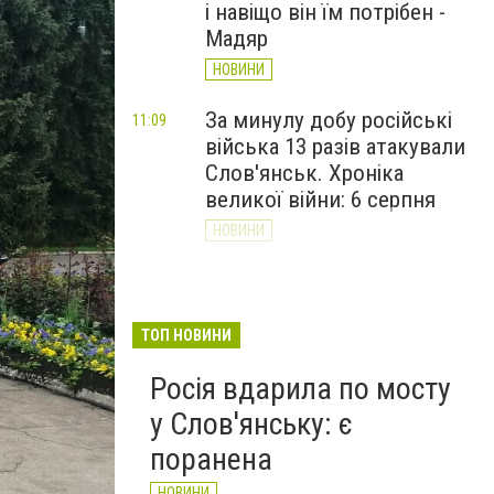
і навіщо він їм потрібен -
Мадяр
НОВИНИ
За минулу добу російські
11:09
війська 13 разів атакували
Слов'янськ. Хроніка
великої війни: 6 серпня
НОВИНИ
Через постійні обстріли
10:29
Слов’янська
Донецькоблгаз припиняє
ТОП НОВИНИ
обслуговування двох
Росія вдарила по мосту
районів
у Слов'янську: є
НОВИНИ
поранена
НОВИНИ