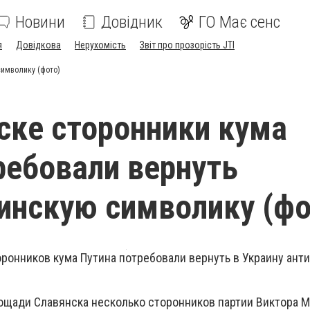
Новини
Довідник
ГО Має сенс
я
Довідкова
Нерухомість
Звіт про прозорість JTI
символику (фото)
ске сторонники кума
ребовали вернуть
инскую символику (фо
оронников кума Путина потребовали вернуть в Украину ант
лощади Славянска несколько сторонников партии Виктора 