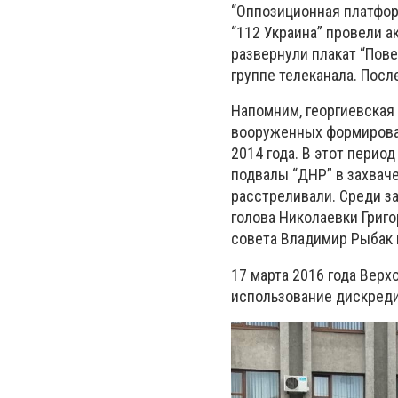
“Оппозиционная платфор
“112 Украина” провели 
развернули плакат “Пов
группе телеканала. Пос
Напомним, георгиевская
вооруженных формирован
2014 года. В этот перио
подвалы “ДНР” в захваче
расстреливали. Среди 
голова Николаевки Григо
совета Владимир Рыбак 
17 марта 2016 года Вер
использование дискреди