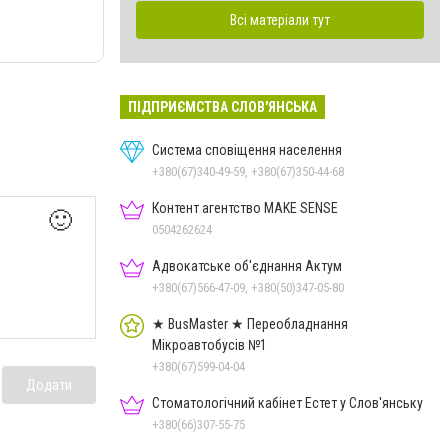
Всі матеріали тут
ПІДПРИЄМСТВА СЛОВ'ЯНСЬКА
Система сповіщення населення
+380(67)340-49-59, +380(67)350-44-68
Контент агентство MAKE SENSE
🙂
0504262624
Адвокатське об'єднання Актум
+380(67)566-47-09, +380(50)347-05-80
★ BusMaster ★ Переобладнання
Мікроавтобусів №1
+380(67)599-04-04
Додати
Стоматологічний кабінет Естет у Слов'янську
+380(66)307-55-75