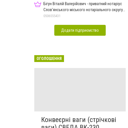
Бігун Віталій Валерійович - приватний нотаріус
Слов'янського міського нотаріального округу
Дон.обл.
0506555431
Додати підприємство
ОГОЛОШЕННЯ
Конвеєрні ваги (стрічкові
ваги) СВЕДА ВК-230