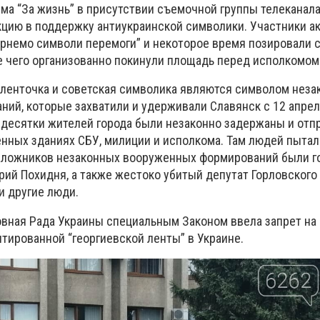
ма “За жизнь” в присутствии съемочной группы телеканал
акцию в поддержку антиукраинской символики. Участники а
ернемо символи перемоги” и некоторое время позировали
ле чего организованно покинули площадь перед исполкомом
 ленточка и советская символика являются символом неза
ий, которые захватили и удерживали Славянск с 12 апрел
д десятки жителей города были незаконно задержаны и отп
нных зданиях СБУ, милиции и исполкома. Там людей пытал
заложников незаконных вооруженных формирований были г
рий Похидня, а также жестоко убитый депутат Горловского
и другие люди.
ховная Рада Украины специальным Законом ввела запрет на
тированной “георгиевской ленты” в Украине.