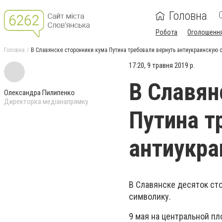
Головна
Робота
Оголошенн
Головна
В Славянске сторонники кума Путина требовали вернуть антиукраинскую 
17:20, 9 травня 2019 р.
В Славян
Олександра Пилипенко
Директорка медіанапрямку
Путина т
антиукра
В Славянске десяток ст
символику.
9 мая на центральной п