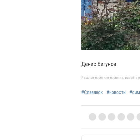
Денис Бигунов
Якщо ви помітили помилку, виділіть нео
#Славянск
#новости
#сим