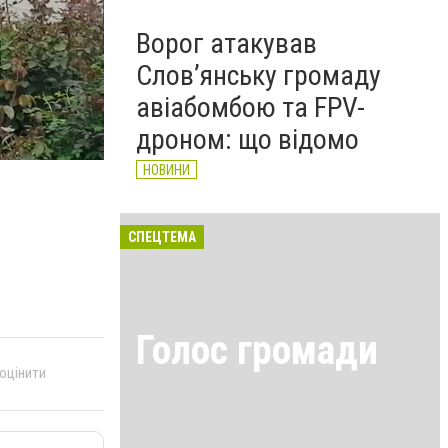
Ворог атакував
Слов’янську громаду
авіабомбою та FPV-
дроном: що відомо
НОВИНИ
СПЕЦТЕМА
Голос громади
 оцінити