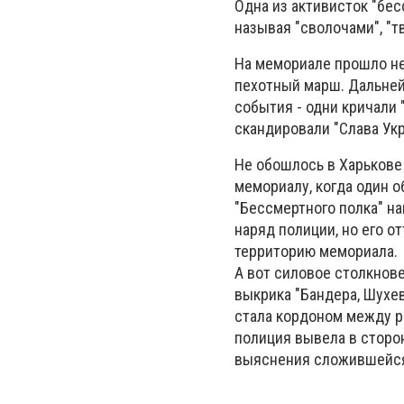
Одна из активисток "бес
называя "сволочами", "т
На мемориале прошло не
пехотный марш. Дальней
события - одни кричали 
скандировали "Слава Укр
Не обошлось в Харькове 
мемориалу, когда один о
"Бессмертного полка" н
наряд полиции, но его о
территорию мемориала.
А вот силовое столкнове
выкрика "Бандера, Шухев
стала кордоном между р
полиция вывела в сторо
выяснения сложившейся