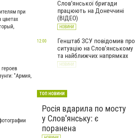
Слов'янської бригади
працюють на Донеччині
нителям при
(ВІДЕО)
в цветах
торый,
НОВИНИ
Генштаб ЗСУ повідомив про
12:00
ситуацію на Слов’янському
та найближчих напрямках
НОВИНИ
 героев
унги: "Армия,
Слов’янськ обстріляли 13
11:18
разів за добу. Хроніка
великої війни: 7 серпня
ТОП НОВИНИ
НОВИНИ
Росія вдарила по мосту
у Слов'янську: є
 фотографии
поранена
НОВИНИ