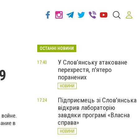
ОСТАННІ НОВИНИ
У Слов’янську атаковане
17:40
перехрестя, п'ятеро
9
поранених
НОВИНИ
Підприємець зі Слов'янська
17:24
відкрив лабораторію
завдяки програмі «Власна
 войне.
справа»
вание в
НОВИНИ