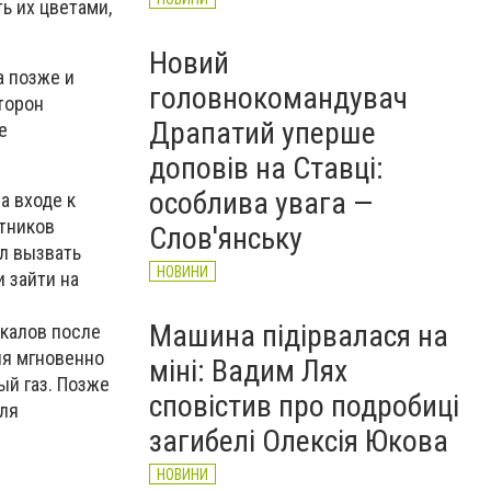
ь их цветами,
Новий
а позже и
головнокомандувач
торон
Драпатий уперше
е
доповів на Ставці:
особлива увага —
а входе к
стников
Слов'янську
л вызвать
НОВИНИ
 зайти на
Машина підірвалася на
икалов после
ия мгновенно
міні: Вадим Лях
й газ. Позже
сповістив про подробиці
для
загибелі Олексія Юкова
НОВИНИ