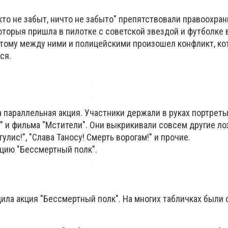
кто не забыт, ничто не забыто" препятствовали правоохра
торыя пришла в пилотке с советской звездой и футболке 
этому между ними и полицейскими произошел конфликт, ко
ся.
 параллельная акция. Участники держали в руках портреты
" и фильма "Мстители". Они выкрикивали совсем другие лоз
гулис!", "Слава Таносу! Смерть ворогам!" и прочие.
кцию "Бессмертный полк".
дила акция "Бессмертный полк". На многих табличках были