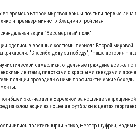
х во времена Второй мировой войны почтили первые лица 
енко и премьер-министр Владимир Гройсман.
 скандальная акция "Бессмертный полк".
ции оделись в военные костюмы периода Второй мировой. В
ыкрикивали: "Спасибо деду за победу", "Наша история – на
мунистической символики, отдельные граждане все же по
гиевскими лентами, пилотками с красными звездами и проч
тели полиции проводили с ними профилактические беседы
ементы.
 погибшей экс-нардепа Бережной за ношение запрещенной
ед началом акции за ношение футболки в цветах георгиев
соединились политики Юрий Бойко, Нестор Шуфрич, Вадим 