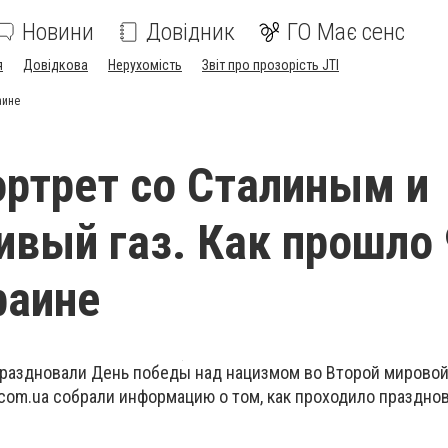
Новини
Довідник
ГО Має сенс
я
Довідкова
Нерухомість
Звіт про прозорість JTI
аине
ортрет со Сталиным и
ивый газ. Как прошло 
раине
 праздновали День победы над нацизмом во Второй мировой
com.ua собрали информацию о том, как проходило праздно