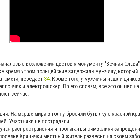
ачалось с возложения цветов к монументу "Вечная Слава" 
 же время утром полицейские задержали мужчину, который 
натомета, передает
34.
Кроме того, у мужчины нашли цинко
баллончик и электрошокер. По его словам, все это он нес н
оюют сейчас.
ии. На марше мира в толпу бросили бутылку с красной кра
ей. Участники не пострадали.
учая распространения и пропаганды символики запрещен
в поселке Кринички местный житель развесил на своем заб