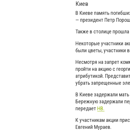
Киев
В Киеве память погибши
— президент Петр Порош
Также в столице прошла
Некоторые участники ак
были цветы, участники в
Несмотря на запрет ком
пройти на акцию с геор
атрибутикой. Представи
убрать запрещенные эл
В Киеве задержали мать
Бережную задержали пер
передает
НВ.
К участникам акции при
Евгений Мураев.