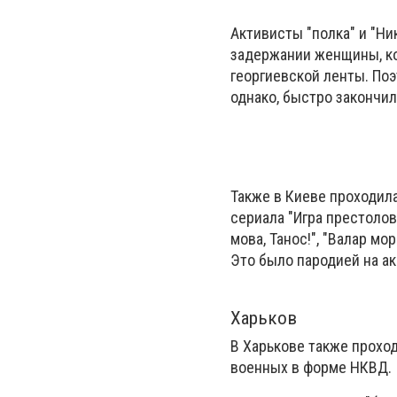
Активисты "полка" и "Ни
задержании женщины, ко
георгиевской ленты. По
однако, быстро закончил
Также в Киеве проходила
сериала "Игра престолов
мова, Танос!", "Валар мор
Это было пародией на а
Харьков
В Харькове также прохо
военных в форме НКВД.