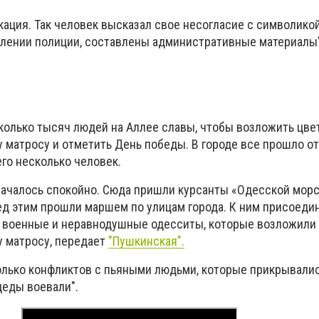
кация. Так человек высказал свое несогласие с символикой.
лении полиции, составлены административные материалы",
колько тысяч людей на Аллее славы, чтобы возложить цве
 матросу и отметить День победы. В городе все прошло о
его несколько человек.
началось спокойно. Сюда пришли курсанты «Одесской мор
ед этим прошли маршем по улицам города. К ним присоеди
, военные и неравнодушные одесситы, которые возложили
 матросу, передает
"Пушкинская".
олько конфликтов с пьяными людьми, которые прикрывали
деды воевали".