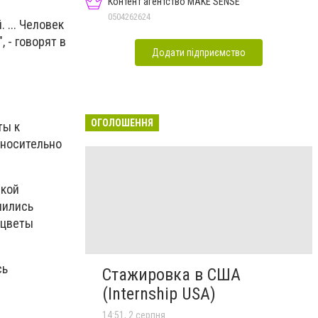
Контент агентство MAKE SENSE
0504262624
 ... Человек
 - говорят в
Додати підприємство
ОГОЛОШЕННЯ
ты к
тносительно
ской
нились
 цветы
сь
Стажировка в США
(Internship USA)
14:51, 2 серпня