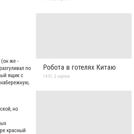
(он же -
Робота в готелях Китаю
разгуливал по
вый ящик с
14:51, 2 серпня
а набережную,
ской, но
ных
оре
красный