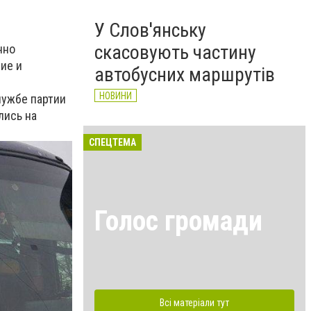
У Слов'янську
скасовують частину
нно
ие и
автобусних маршрутів
НОВИНИ
лужбе партии
лись на
СПЕЦТЕМА
Голос громади
Всі матеріали тут