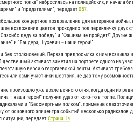
смертного полка" набросилась на полицейских, и начала бит
варями" и "предателями", передает
057.
большое концертное поздравление для ветеранов войны, 
шее возложение цветов проходило под перекличку двух с
"Спасибо деду за победу" и "Фашизм не пройдет!" Другие ж
аине" и "Бандера, Шухевич – наши герои!".
и без столкновений. Первая предпосылка к ним возникла н
бщественный активист заметил на портрете одного из уча
апечатанную версию георгиевской ленты. Активист требова
ттеснили сами участники шествия, не дав тому возможности
ние произошло уже возле вечного огня, когда один из рад
ича – наши герои!" получил удар от кого-то в толпе. Полиц
адикалами и "Бессмертным полком", применив слезоточивы
ну от основного эпицентра событий несколько радикалов 
 ситуации, передает
Страна.Ua