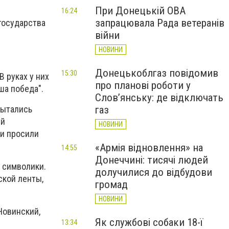
При Донецькій ОВА
16:24
запрацювала Рада ветеранів
государства
війни
НОВИНИ
Донецькоблгаз повідомив
15:30
 руках у них
про планові роботи у
ша победа".
Слов’янську: де відключать
пытались
газ
ей
НОВИНИ
 и просили
«Армія відновлення» на
14:55
Донеччині: тисячі людей
 символики.
долучилися до відбудови
ской ленты,
громад
НОВИНИ
Новинский,
Як службові собаки 18-ї
13:34