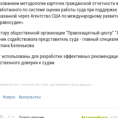
ьзованием методологии карточек гражданской отчетности в
работанного по системе оценки работы суда при поддержке
оказанной через Агентство США по международному развити
правосудие».
тору общественной организации "Правозащитный центр" "
ник содействовала представитель суда - главный специали
тлана Беленькова.
т использованы для разработки эффективных рекомендаци
ственного доверия к судам.
бхідний текст і натисніть Ctrl + Enter, щоб повідомити про це редакцію
#опрос
#результаты
0,0
Оцініть першим
Авторизуйтесь
, щоб