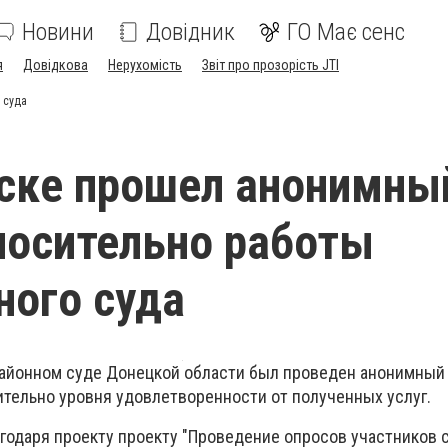
Новини
Довідник
ГО Має сенс
я
Довідкова
Нерухомість
Звіт про прозорість JTI
 суда
ске прошел анонимны
носительно работы
ного суда
районном суде Донецкой области был проведен анонимный
ительно уровня удовлетворенности от полученных услуг.
агодаря проекту проекту "Проведение опросов участников