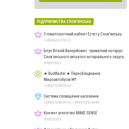
ПІДПРИЄМСТВА СЛОВ'ЯНСЬКА
Стоматологічний кабінет Естет у Слов'янську
+380(66)307-55-75
Бігун Віталій Валерійович - приватний нотаріус
Слов'янського міського нотаріального округу
Дон.обл.
0506555431
★ BusMaster ★ Переобладнання
Мікроавтобусів №1
+380(67)599-04-04
Система сповіщення населення
+380(67)340-49-59, +380(67)350-44-68
Контент агентство MAKE SENSE
0504262624