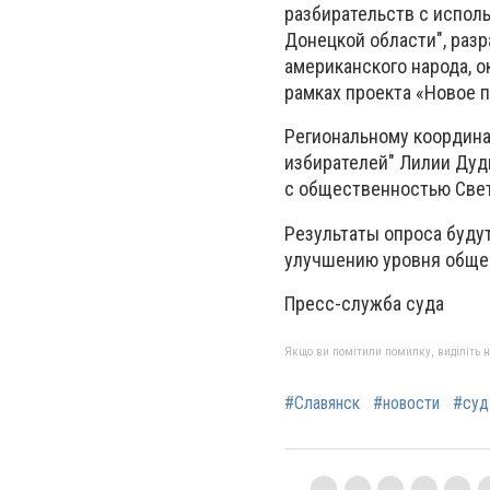
разбирательств с испол
Донецкой области", раз
американского народа, 
рамках проекта «Новое 
Региональному координа
избирателей" Лилии Дуд
с общественностью Све
Результаты опроса буду
улучшению уровня обще
Пресс-служба суда
Якщо ви помітили помилку, виділіть нео
#Славянск
#новости
#суд