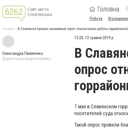
Головна
Робота
Оголошенн
Головна
В Славянске прошел анонимный опрос относительно работы горрайонного
15:20, 13 травня 2019 р.
В Славян
Олександра Пилипенко
Директорка медіанапрямку
опрос от
горрайон
7 мая в Славянском гор
посетителей суда относ
Такой опрос провели бл