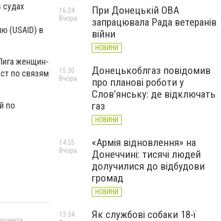
 судах
При Донецькій ОВА
16:24
Вчора
запрацювала Рада ветеранів
ю (USAID) в
війни
НОВИНИ
Лига женщин-
Донецькоблгаз повідомив
15:30
ст по связям
Вчора
про планові роботи у
Слов’янську: де відключать
й по
газ
НОВИНИ
«Армія відновлення» на
14:55
Вчора
Донеччині: тисячі людей
долучилися до відбудови
громад
НОВИНИ
Як службові собаки 18-ї
13:34
 оцінити