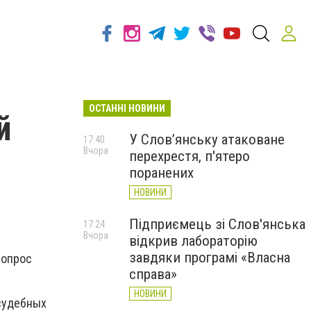
ОСТАННІ НОВИНИ
й
У Слов’янську атаковане
17:40
Вчора
перехрестя, п'ятеро
поранених
НОВИНИ
Підприємець зі Слов'янська
17:24
Вчора
відкрив лабораторію
завдяки програмі «Власна
 опрос
справа»
НОВИНИ
 судебных