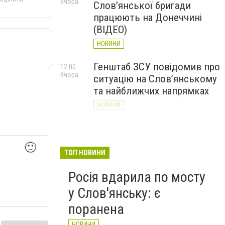
Вчора
Слов'янської бригади
працюють на Донеччині
(ВІДЕО)
НОВИНИ
Генштаб ЗСУ повідомив про
12:00
Вчора
ситуацію на Слов’янському
та найближчих напрямках
НОВИНИ
Слов’янськ обстріляли 13
11:18
Вчора
разів за добу. Хроніка
🙂
великої війни: 7 серпня
ТОП НОВИНИ
НОВИНИ
Росія вдарила по мосту
у Слов'янську: є
поранена
НОВИНИ