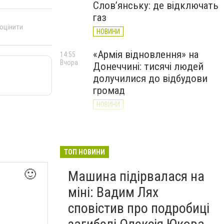
Слов’янську: де відключать
газ
 оцінити
НОВИНИ
«Армія відновлення» на
14:55
Вчора
Донеччині: тисячі людей
долучилися до відбудови
громад
НОВИНИ
Як службові собаки 18-ї
13:34
Вчора
Слов'янської бригади
працюють на Донеччині
ТОП НОВИНИ
(ВІДЕО)
🙂
Машина підірвалася на
НОВИНИ
міні: Вадим Лях
сповістив про подробиці