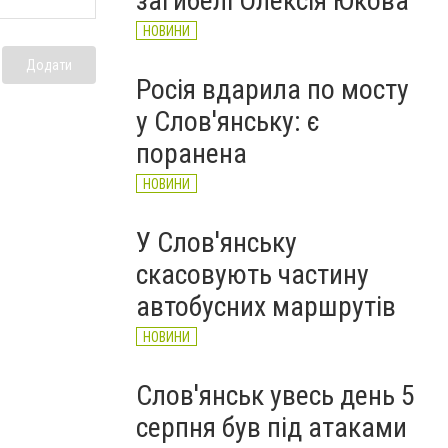
загибелі Олексія Юкова
НОВИНИ
Додати
Росія вдарила по мосту
у Слов'янську: є
поранена
НОВИНИ
У Слов'янську
скасовують частину
автобусних маршрутів
НОВИНИ
Слов'янськ увесь день 5
серпня був під атаками