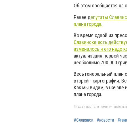
Об этом сообщается на 
Ранее д
епутаты Славянс
плана города.
Во время одной из прес
Славянске есть действую
изменилось и его надо к
актуализация первой час
необходимо 700 000 грив
Весь генеральный план 
второй - картография. Вс
Как мы видим, в начале
плана города.
Якщо ви помітили помилку, виділіть нео
#Славянск
#новости
#ген