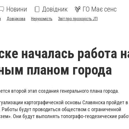
Новини
Довідник
ГО Має сенс
я
Довідкова
Нерухомість
Звіт про прозорість JTI
ске началась работа н
ным планом города
ется второй этап создания генерального плана города.
туализации картографической основы Славянска пройдет в
9. Работы будут проводиться обществом с ограниченной
зем». Они будут выполнять топографо-геодезические рабо