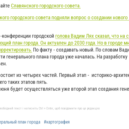
сайте
Славянского городского совета.
кого городского совета подняли вопрос о создании нового
с-конференции городской
голова Вадим Лях сказал, что на 
щий план города. Он актуален до 2030 года. Но в городе м
орректировать.
По факту - создавать новый. По словам Вад
ти генерального плана города уже началась. На разработку
ен.
состоит из четырех частей.
Первый этап - историко-архите
его таких этапов пять.
 июня будет осуществляться уже второй этап создания ген
бхідний текст і натисніть Ctrl + Enter, щоб повідомити про це редакцію
еральный план города
#картография