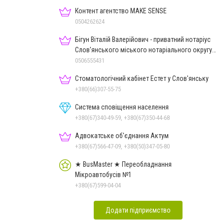
Контент агентство MAKE SENSE
0504262624
Бігун Віталій Валерійович - приватний нотаріус
Слов'янського міського нотаріального округу
Дон.обл.
0506555431
Стоматологічний кабінет Естет у Слов'янську
+380(66)307-55-75
Система сповіщення населення
+380(67)340-49-59, +380(67)350-44-68
Адвокатське об'єднання Актум
+380(67)566-47-09, +380(50)347-05-80
★ BusMaster ★ Переобладнання
Мікроавтобусів №1
+380(67)599-04-04
Додати підприємство