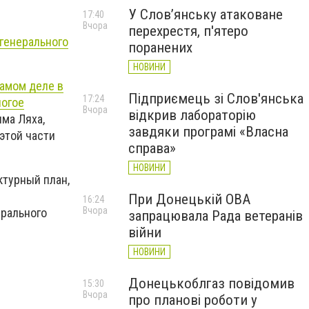
У Слов’янську атаковане
17:40
Вчора
перехрестя, п'ятеро
 генерального
поранених
НОВИНИ
самом деле в
Підприємець зі Слов'янська
17:24
ногое
Вчора
відкрив лабораторію
има Ляха,
завдяки програмі «Власна
 этой части
справа»
НОВИНИ
ктурный план,
При Донецькій ОВА
16:24
Вчора
ерального
запрацювала Рада ветеранів
війни
НОВИНИ
Донецькоблгаз повідомив
15:30
Вчора
про планові роботи у