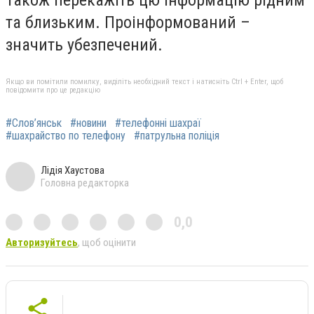
та близьким. Проінформований –
значить убезпечений.
Якщо ви помітили помилку, виділіть необхідний текст і натисніть Ctrl + Enter, щоб
повідомити про це редакцію
#Слов’янськ
#новини
#телефонні шахраї
#шахрайство по телефону
#патрульна поліція
Лідія Хаустова
Головна редакторка
0,0
Авторизуйтесь
, щоб оцінити