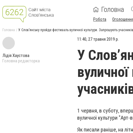
Головна
Робота
Оголошенн
Головна
У Слов’янську пройде фестиваль вуличної культури. Запрошують учасникі
11:40, 27 травня 2019 р.
У Слов’я
Лідія Хаустова
Головна редакторка
вуличної
учасникі
1 червня, в суботу, впе
вуличної культури "Арт-
Як писали раніше, на літ