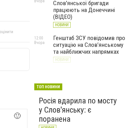
Вчора
Слов'янської бригади
працюють на Донеччині
(ВІДЕО)
НОВИНИ
 оцінити
Генштаб ЗСУ повідомив про
12:00
Вчора
ситуацію на Слов’янському
та найближчих напрямках
НОВИНИ
Слов’янськ обстріляли 13
11:18
Вчора
разів за добу. Хроніка
великої війни: 7 серпня
ТОП НОВИНИ
НОВИНИ
Росія вдарила по мосту
у Слов'янську: є
🙂
поранена
НОВИНИ