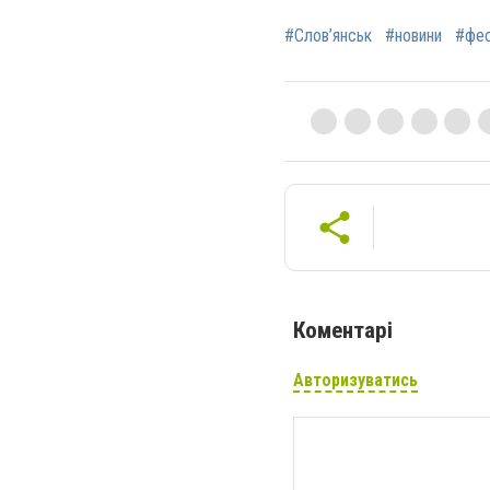
#Слов’янськ
#новини
#фес
Коментарі
Авторизуватись