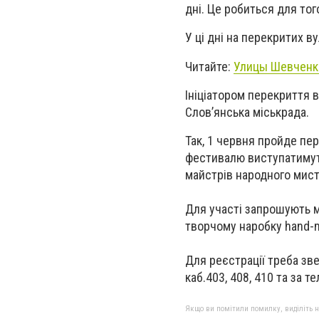
дні. Це робиться для то
У ці дні на перекритих 
Читайте:
Улицы Шевченко
Ініціатором перекриття 
Слов’янська міськрада.
Так, 1 червня пройде п
фестивалю виступатимут
майстрів народного мис
Для участі запрошують
м
творчому наробку hand-m
Для реєстрації треба зве
каб.403, 408, 410
та за те
Якщо ви помітили помилку, виділіть нео