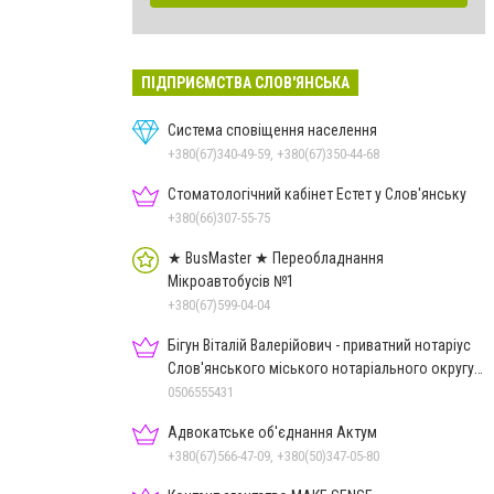
ПІДПРИЄМСТВА СЛОВ'ЯНСЬКА
Система сповіщення населення
+380(67)340-49-59, +380(67)350-44-68
Стоматологічний кабінет Естет у Слов'янську
+380(66)307-55-75
★ BusMaster ★ Переобладнання
Мікроавтобусів №1
+380(67)599-04-04
Бігун Віталій Валерійович - приватний нотаріус
Слов'янського міського нотаріального округу
Дон.обл.
0506555431
Адвокатське об'єднання Актум
+380(67)566-47-09, +380(50)347-05-80