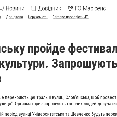
Новини
Довідник
ГО Має сенс
я
Довідкова
Нерухомість
Звіт про прозорість JTI
в
нську пройде фестива
 культури. Запрошуют
в
рше перекриють центральні вулиці Слов’янська, щоб провес
вулиця". Організатори запрошують творчих людей долучати
ній період вулиці Університетська та Шевченко будуть перек