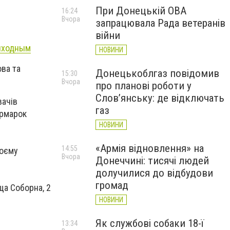
При Донецькій ОВА
16:24
Вчора
запрацювала Рада ветеранів
війни
выходным
НОВИНИ
ова та
Донецькоблгаз повідомив
15:30
Вчора
про планові роботи у
Слов’янську: де відключать
вачів
газ
ярмарок
НОВИНИ
«Армія відновлення» на
14:55
воєму
Вчора
Донеччині: тисячі людей
долучилися до відбудови
громад
ща Соборна, 2
НОВИНИ
Як службові собаки 18-ї
13:34