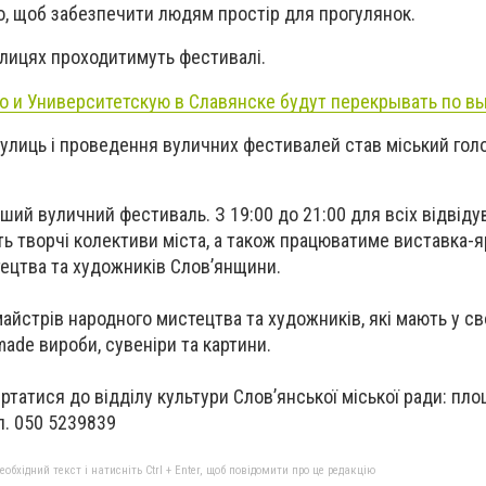
го, щоб забезпечити людям простір для прогулянок.
вулицях проходитимуть фестивалі.
 и Университетскую в Славянске будут перекрывать по 
вулиць і проведення вуличних фестивалей став міський гол
ерший вуличний фестиваль.
З
19:00 до 21:00
для всіх відвіду
ь творчі колективи міста, а також працюватиме виставка-
тецтва та художників Слов’янщини.
айстрів народного мистецтва та художників, які мають у с
ade вироби, сувеніри та картини.
ртатися до відділу культури Слов’янської міської ради: пло
л.
050 5239839
бхідний текст і натисніть Ctrl + Enter, щоб повідомити про це редакцію