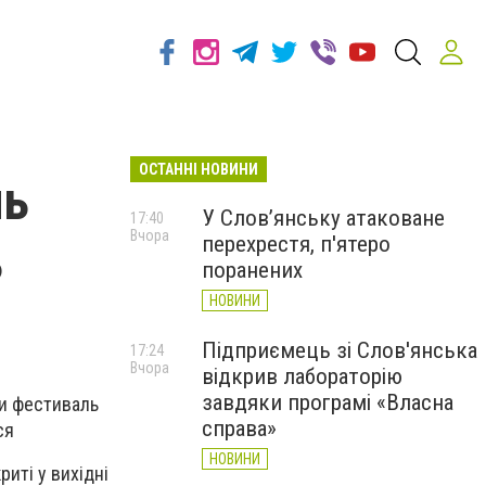
ОСТАННІ НОВИНИ
ль
У Слов’янську атаковане
17:40
Вчора
перехрестя, п'ятеро
ь
поранених
НОВИНИ
Підприємець зі Слов'янська
17:24
Вчора
відкрив лабораторію
завдяки програмі «Власна
ти фестиваль
справа»
ся
НОВИНИ
риті у вихідні