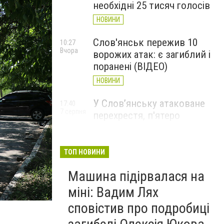
необхідні 25 тисяч голосів
НОВИНИ
Слов'янськ пережив 10
10:27
Вчора
ворожих атак: є загиблий і
поранені (ВІДЕО)
НОВИНИ
У Слов’янську атаковане
17:40
7 серпня
перехрестя, п'ятеро
поранених
НОВИНИ
ТОП НОВИНИ
Машина підірвалася на
міні: Вадим Лях
сповістив про подробиці