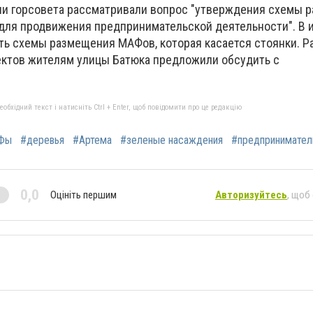
ссии горсовета рассматривали вопрос "утверждения схемы
ля продвижения предпринимательской деятельности". В 
ть схемы размещения МАФов, которая касается стоянки. 
ктов жителям улицы Батюка предложили обсудить с
бхідний текст і натисніть Ctrl + Enter, щоб повідомити про це редакцію
Фы
#деревья
#Артема
#зеленые насаждения
#предпринимател
0,0
Оцініть першим
Авторизуйтесь
, щоб