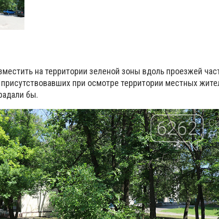
зместить на территории зеленой зоны вдоль проезжей част
 присутствовавших при осмотре территории местных жите
традали бы.