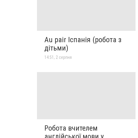
Au pair Іспанія (робота з
дітьми)
14:51, 2 серпня
Робота вчителем
англійської мови у