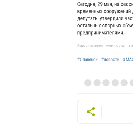
Сегодня, 29 мая, на се
временных сооружений д
депутаты утвердили час
остальных спорных объе
предпринимателями.
Якщо ви помітили помилку, виділіть нео
#Славянск
#новости
#МА