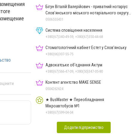
 размещения
Бігун Віталій Валерійович - приватний нотаріус
итоге
Слов'янського міського нотаріального округу
Размещение
Дон.обл.
0506555431
Система сповіщення населення
+380(67)340-49-59, +380(67)350-44-68
Стоматологічний кабінет Естет у Слов'янську
+380(66)307-55-75
ьство
Адвокатське об'єднання Актум
+380(67)566-47-09, +380(50)347-05-80
Контент агентство MAKE SENSE
 оцінити
0504262624
★ BusMaster ★ Переобладнання
Мікроавтобусів №1
+380(67)599-04-04
Додати підприємство