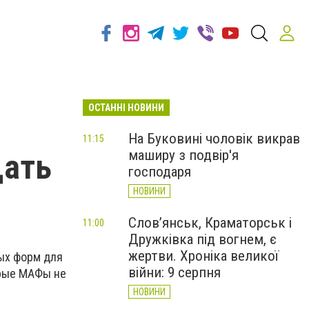
ОСТАННІ НОВИНИ
На Буковині чоловік викрав
11:15
маширу з подвір'я
щать
господаря
НОВИНИ
Слов’янськ, Краматорськ і
11:00
Дружківка під вогнем, є
жертви. Хроніка великої
ных форм для
війни: 9 серпня
орые МАФы не
НОВИНИ