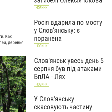
загибелі Олексія Юкова
НОВИНИ
Росія вдарила по мосту
у Слов'янську: є
и. Как
поранена
лей, деревья
НОВИНИ
Слов'янськ увесь день 5
серпня був під атаками
БпЛА - Лях
НОВИНИ
У Слов'янську
скасовують частину