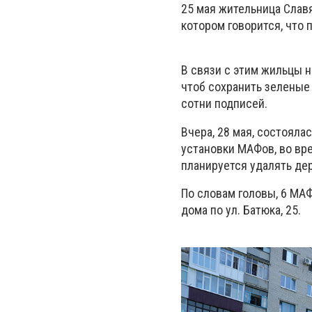
25 мая жительница Славя
котором говорится, что 
В связи с этим жильцы н
чтоб сохранить зеленые 
сотни подписей.
Вчера, 28 мая, состоял
установки МАФов, во вр
планируется удалять де
По словам головы, 6 МА
дома по ул. Батюка, 25.