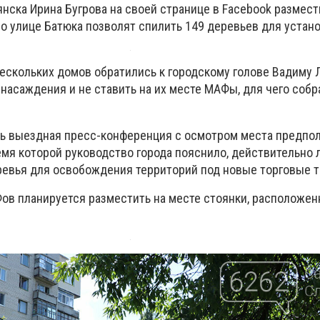
нска Ирина Бугрова на своей странице в Facebook размести
по улице Батюка позволят спилить 149 деревьев для устан
ескольких домов обратились к городскому голове Вадиму Л
насаждения и не ставить на их месте МАФы, для чего собр
ась выездная пресс-конференция с осмотром места предпо
емя которой руководство города пояснило, действительно 
ревья для освобождения территорий под новые торговые т
Фов планируется разместить на месте стоянки, расположен