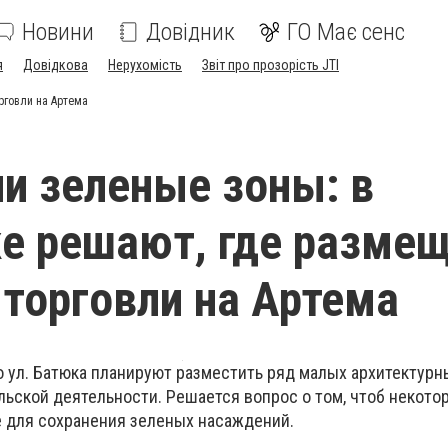
Новини
Довідник
ГО Має сенс
я
Довідкова
Нерухомість
Звіт про прозорість JTI
рговли на Артема
 зеленые зоны: в
е решают, где разме
торговли на Артема
о ул. Батюка планируют разместить ряд малых архитектур
ьской деятельности. Решается вопрос о том, чтоб некот
е для сохранения зеленых насаждений.