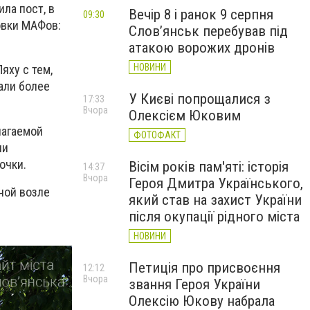
ла пост, в
Вечір 8 і ранок 9 серпня
09:30
овки МАФов:
Слов’янськ перебував під
атакою ворожих дронів
НОВИНИ
яху с тем,
али более
У Києві попрощалися з
17:33
Вчора
Олексієм Юковим
лагаемой
ФОТОФАКТ
ли
очки.
Вісім років пам'яті: історія
14:37
Вчора
Героя Дмитра Українського,
ной возле
який став на захист України
після окупації рідного міста
НОВИНИ
Петиція про присвоєння
12:12
Вчора
звання Героя України
Олексію Юкову набрала