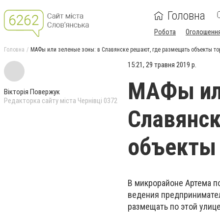
Головна
Робота
Оголошенн
Головна
МАФы или зеленые зоны: в Славянске решают, где размещать объекты то
15:21, 29 травня 2019 р.
МАФы или
Вікторія Повержук
Редакторка сайту міста Чернівці 0372
Славянск
объекты 
В микрорайоне Артема п
ведения предпринимател
размещать по этой улиц