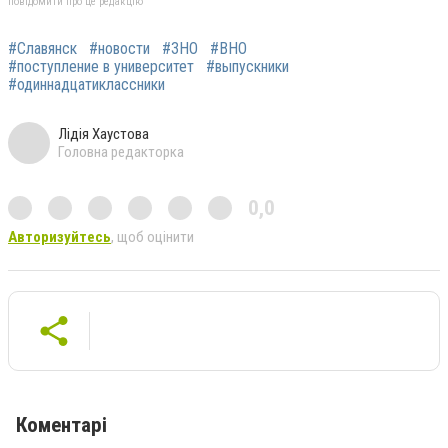
повідомити про це редакцію
#Славянск
#новости
#ЗНО
#ВНО
#поступление в университет
#выпускники
#одиннадцатиклассники
Лідія Хаустова
Головна редакторка
0,0
Авторизуйтесь
, щоб оцінити
Коментарі