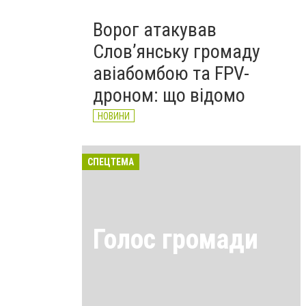
Ворог атакував
Слов’янську громаду
авіабомбою та FPV-
дроном: що відомо
НОВИНИ
СПЕЦТЕМА
Голос громади