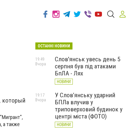
ОСТАННІ НОВИНИ
Слов'янськ увесь день 5
19:49
Вчора
серпня був під атаками
БпЛА - Лях
НОВИНИ
У Слов’янську ударний
19:17
, который
Вчора
БПЛа влучив у
триповерховий будинок у
центрі міста (ФОТО)
"Мигрант",
, а также
НОВИНИ