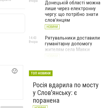
Вчора
Донецькій області можна
лише через електронну
чергу: що потрібно знати
слов’янцям
НОВИНИ
Рятувальники доставили
14:43
Вчора
гуманітарну допомогу
жителям села Маяки
НОВИНИ
«Я і Донеччина»: стартувала
13:52
🙂
Вчора
онлайн-акція до Дня молоді
ТОП НОВИНИ
НОВИНИ
Росія вдарила по мосту
у Слов'янську: є
поранена
НОВИНИ