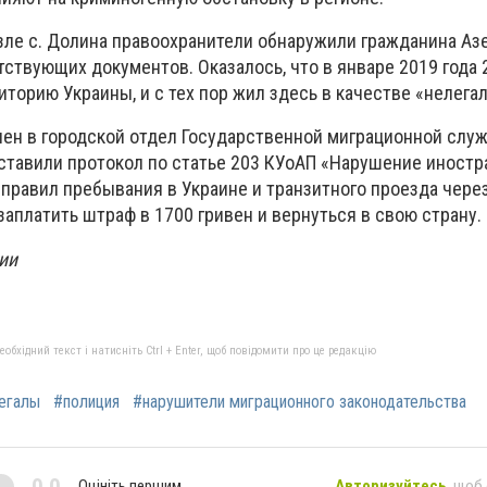
озле с. Долина правоохранители обнаружили гражданина Аз
ствующих документов. Оказалось, что в январе 2019 года 
торию Украины, и с тех пор жил здесь в качестве «нелегал
ен в городской отдел Государственной миграционной слу
оставили протокол по статье 203 КУоАП «Нарушение иностр
 правил пребывания в Украине и транзитного проезда чере
заплатить штраф в 1700 гривен и вернуться в свою страну.
ии
бхідний текст і натисніть Ctrl + Enter, щоб повідомити про це редакцію
егалы
#полиция
#нарушители миграционного законодательства
0,0
Оцініть першим
Авторизуйтесь
, щоб