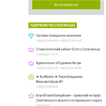
Всі матеріали тут
ПІДПРИЄМСТВА СЛОВ'ЯНСЬКА
Система сповіщення населення
+380(67)340-49-59, +380(67)350-44-68
Стоматологічний кабінет Естет у Слов'янську
+380(66)307-55-75
Адвокатське об'єднання Актум
+380(67)566-47-09, +380(50)347-05-80
★ BusMaster ★ Переобладнання
Мікроавтобусів №1
+380(67)599-04-04
Бігун Віталій Валерійович - приватний нотаріус
Слов'янського міського нотаріального округу
Дон.обл.
0506555431