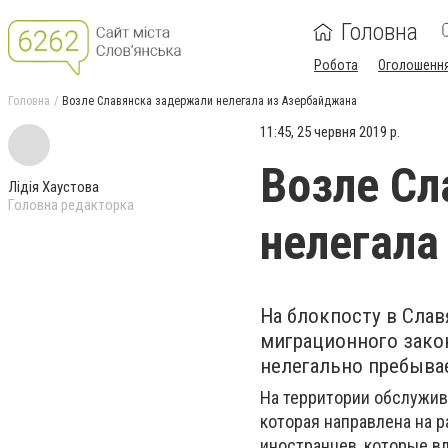
Головна
Робота
Оголошенн
Головна
Возле Славянска задержали нелегала из Азербайджана
11:45, 25 червня 2019 р.
Возле Сл
Лідія Хаустова
Головна редакторка
нелегала
На блокпосту в Сла
миграционного зако
нелегально пребывае
На территории обслужив
которая направлена ​​на
иностранцев, которые в