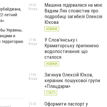
Машина підірвалася на міні:
19:00
ербайджана,
Вчора
Вадим Лях сповістив про
22-летний
подробиці загибелі Олексія
а».
Юкова
НОВИНИ
жбы Украины,
анцами и
У Слов'янську і
17:40
з территорию
Вчора
Краматорську припинено
водопостачання: що
сталося
НОВИНИ
Загинув Олексій Юков,
17:09
Вчора
керівник пошукової групи
«Плацдарм»
СТАТТІ
Оформити паспорт у
15:43
 оцінити