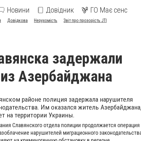
Новини
Довідник
ГО Має сенс
я
Довідкова
Нерухомість
Звіт про прозорість JTI
авянска задержали
 из Азербайджана
вянском районе полиция задержала нарушителя
нодательства. Им оказался житель Азербайджана
т на территории Украины.
ания Славянского отдела полиции продолжается операция 
 разоблачение нарушителей миграционного законодательства
лияют на криминогенную обстановку в регионе.