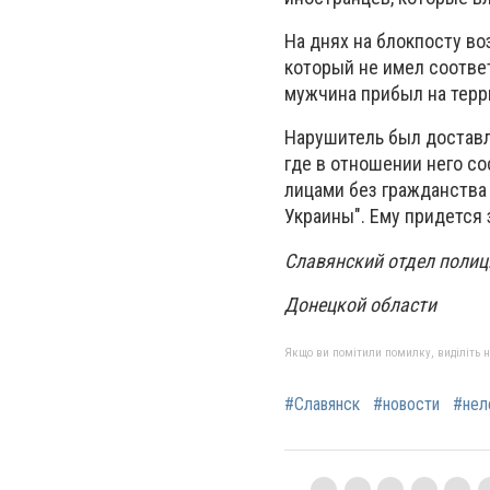
На днях на блокпосту в
который не имел соответ
мужчина прибыл на терри
Нарушитель был доставл
где в отношении него с
лицами без гражданства
Украины". Ему придется 
Славянский отдел полиц
Донецкой области
Якщо ви помітили помилку, виділіть нео
#Славянск
#новости
#нел