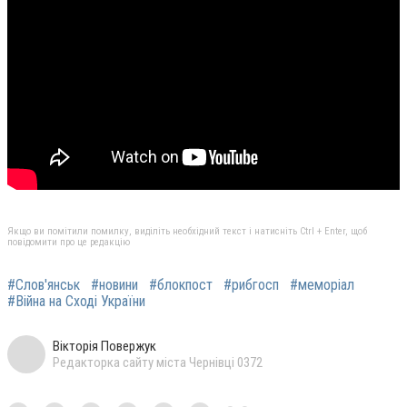
Якщо ви помітили помилку, виділіть необхідний текст і натисніть Ctrl + Enter, щоб
повідомити про це редакцію
#Слов'янськ
#новини
#блокпост
#рибгосп
#меморіал
#Війна на Сході України
Вікторія Повержук
Редакторка сайту міста Чернівці 0372