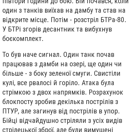
півтори години до бою. Бій почався, коли
один з танків виїхав на дамбу та став на
відкрите місце. Потім - розстріл БТРа-80.
У БТРі згорів десантник та вибухнув
боєкомплект.
То був наче сигнал. Один танк почав
працював з дамби на озері, ще один чи
більше - з боку зеленої смуги. Свистіли
кулі, все рвалосі й горіло. Атака була
стрімкою з двох напрямків. Розрахунок
блокпосту зробив декілька пострілів з
ПТУР, але загинув від пострілів в упор.
Бійці відчайдушно стріляли з усіх видів
стрілецької зброї, але були вимушені