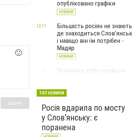
опубліковано графіки
НОВИНИ
Більшість росіян не знають
12:11
де знаходиться Слов’янськ
і навіщо він їм потрібен -
Мадяр
🙂
НОВИНИ
За минулу добу російські
11:09
війська 13 разів атакували
Слов'янськ. Хроніка
великої війни: 6 серпня
ТОП НОВИНИ
НОВИНИ
Додати
Росія вдарила по мосту
у Слов'янську: є
поранена
НОВИНИ