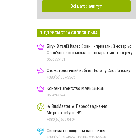
Всі матеріали тут
ПІДПРИЄМСТВА СЛОВ'ЯНСЬКА
Бігун Віталій Валерійович - приватний нотаріус
Слов'янського міського нотаріального округу
Дон.обл.
0506555431
Стоматологічний кабінет Естет у Слов'янську
+380(66)307-55-75
Контент агентство MAKE SENSE
0504262624
★ BusMaster ★ Переобладнання
Мікроавтобусів №1
+380(67)599-04-04
Система сповіщення населення
+380(67)340-49-59, +380(67)350-44-68