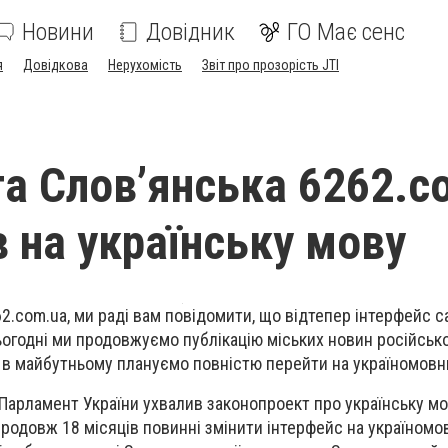
Новини
Довідник
ГО Має сенс
я
Довідкова
Нерухомість
Звіт про прозорість JTI
та Слов’янська 6262.c
 на українську мову
2.com.ua, ми раді вам повідомити, що відтепер інтерфейс с
ьогодні ми продовжуємо публікацію міських новин російськ
 в майбутньому плануємо повністю перейти на україномовн
 Парламент України ухвалив законопроект про українську мов
продовж 18 місяців повинні змінити інтерфейс на україномо