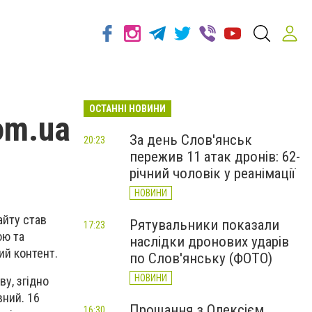
ОСТАННІ НОВИНИ
om.ua
За день Слов'янськ
20:23
пережив 11 атак дронів: 62-
річний чоловік у реанімації
НОВИНИ
айту став
Рятувальники показали
17:23
ою та
наслідки дронових ударів
ий контент.
по Слов'янську (ФОТО)
НОВИНИ
у, згідно
вний. 16
Прощання з Олексієм
16:30