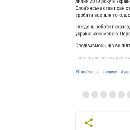
липня 2019 року в Україн
Слов’янська став повніс
зробити все для того, щ
Тиждень роботи показав,
українською мовою. Пере
Сподіваємось, що ви під
Якщо ви помітили помилку, виділіть нео
#Слов’янськ
#новини
#укр