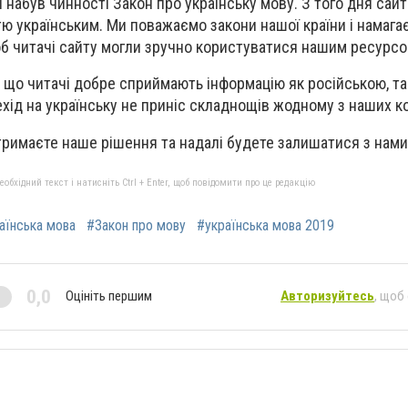
і набув чинності Закон про українську мову. З того дня сайт
тю українським. Ми поважаємо закони нашої країни і намаг
об читачі сайту могли зручно користуватися нашим ресурсо
 що читачі добре сприймають інформацію як російською, так
хід на українську не приніс складнощів жодному з наших к
тримаєте наше рішення та надалі будете залишатися з нами
бхідний текст і натисніть Ctrl + Enter, щоб повідомити про це редакцію
аїнська мова
#Закон про мову
#українська мова 2019
0,0
Оцініть першим
Авторизуйтесь
, щоб