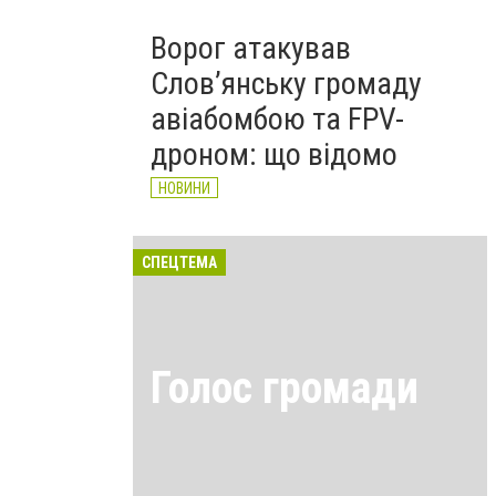
Ворог атакував
Слов’янську громаду
авіабомбою та FPV-
дроном: що відомо
НОВИНИ
СПЕЦТЕМА
Голос громади