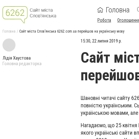
Головна
Робота
Оголошенн
Головна
Сайт міста Слов’янська 6262.com.ua перейшов на українську мову
15:30, 22 липня 2019 р.
Сайт міс
Лідія Хаустова
Головна редакторка
перейшов
Шановні читачі сайту 626
повністю українським. С
українською мовами, але
Нагадаємо, що 25 квітня
якого українські сайти в