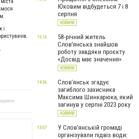
 міста
Юковим відбудеться 7 і 8
аємося
серпня
м.
НОВИНИ
 і
ористувачів.
58-річний житель
15:16
Слов'янська знайшов
.
роботу завдяки проєкту
«Досвід має значення»
НОВИНИ
Слов’янськ згадує
14:36
загиблого захисника
Максима Шинкарюка, який
 оцінити
загинув у серпні 2023 року
НОВИНИ
У Слов'янській громаді
13:07
організували підвіз води: