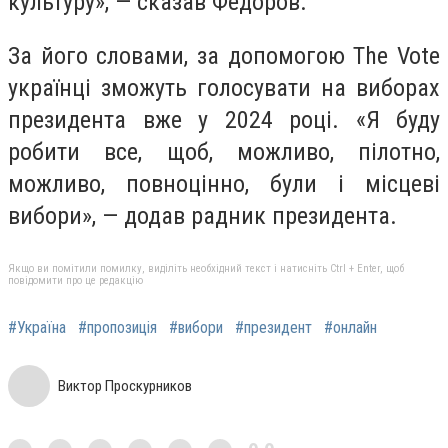
культуру», — сказав Федоров.
За його словами, за допомогою The Vote
українці зможуть голосувати на виборах
президента вже у 2024 році. «Я буду
робити все, щоб, можливо, пілотно,
можливо, повноцінно, були і місцеві
вибори», — додав радник президента.
Якщо ви помітили помилку, виділіть необхідний текст і натисніть Ctrl + Enter, щоб
повідомити про це редакцію
#Україна
#пропозиція
#вибори
#президент
#онлайн
Виктор Проскурников