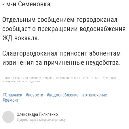
- м-н Семеновка;
Отдельным сообщением горводоканал
сообщает о прекращении водоснабжения
ЖД вокзала.
Славгорводоканал приносит абонентам
извинения за причиненные неудобства.
Якщо ви помітили помилку, виділіть необхідний текст і натисніть Ctrl + Enter, щоб
повідомити про це редакцію
#Славянск
#новости
#водоснабжение
#отключение
#ремонт
Олександра Пилипенко
Директорка медіанапрямку