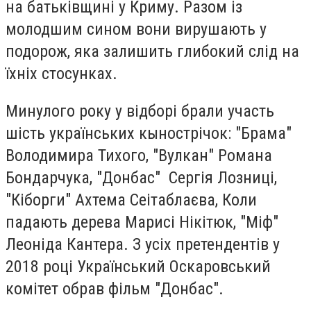
на батьківщині у Криму. Разом із
молодшим сином вони вирушають у
подорож, яка залишить глибокий слід на
їхніх стосунках.
Минулого року у відборі брали участь
шість українських кынострічок: "
Брама"
Володимира Тихого, "
Вулкан" Романа
Бондарчука, "
Донбас" Сергія Лозниці,
"
Кіборги" Ахтема Сеітаблаєва,
Коли
падають дерева Марисі Нікітюк, "
Міф"
Леоніда Кантера. З усіх претендентів у
2018 році Український Оскаровський
комітет обрав фільм "Донбас".