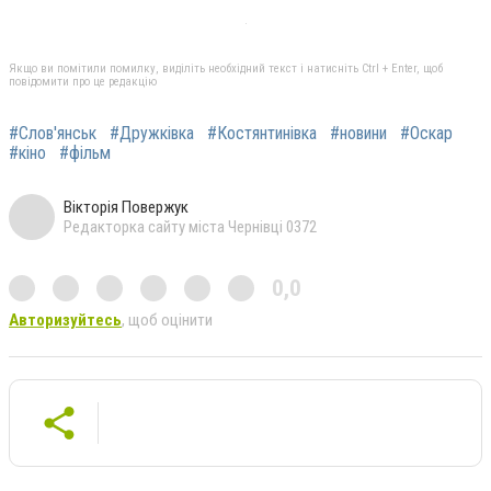
Якщо ви помітили помилку, виділіть необхідний текст і натисніть Ctrl + Enter, щоб
повідомити про це редакцію
#Слов'янськ
#Дружківка
#Костянтинівка
#новини
#Оскар
#кіно
#фільм
Вікторія Повержук
Редакторка сайту міста Чернівці 0372
0,0
Авторизуйтесь
, щоб оцінити