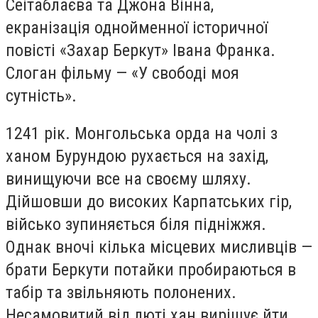
Сеітаблаєва та Джона Вінна,
екранізація однойменної історичної
повісті «Захар Беркут» Івана Франка.
Слоган фільму — «У свободі моя
сутність».
1241 рік. Монгольська орда на чолі з
ханом Бурундою рухається на захід,
винищуючи все на своєму шляху.
Дійшовши до високих Карпатських гір,
військо зупиняється біля підніжжя.
Однак вночі кілька місцевих мисливців —
брати Беркути потайки пробираються в
табір та звільняють полонених.
Несамовитий від люті хан вирішує йти