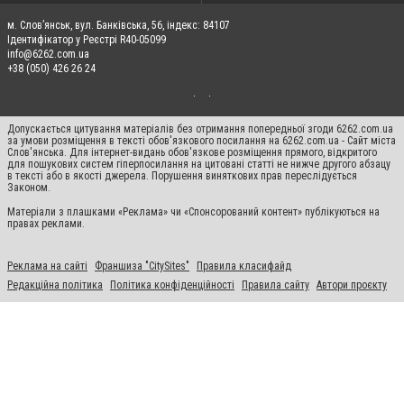
м. Слов’янськ, вул. Банківська, 56, індекс: 84107
Ідентифікатор у Реєстрі R40-05099
info@6262.com.ua
+38 (050) 426 26 24
Допускається цитування матеріалів без отримання попередньої згоди 6262.com.ua
за умови розміщення в тексті обов'язкового посилання на 6262.com.ua - Сайт міста
Слов'янська. Для інтернет-видань обов'язкове розміщення прямого, відкритого
для пошукових систем гіперпосилання на цитовані статті не нижче другого абзацу
в тексті або в якості джерела. Порушення виняткових прав переслідується
Законом.
Матеріали з плашками «Реклама» чи «Спонсорований контент» публікуються на
правах реклами.
Реклама на сайті
Франшиза "CitySites"
Правила класифайд
Редакційна політика
Політика конфіденційності
Правила сайту
Автори проєкту