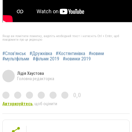
Якщо ви помітили помилку, виділіть необхідний текст і натисніть Ctrl + Enter, щоб
повідомити про це редакцію
#Слов’янськ
#Дружківка
#Костянтинівка
#новини
#мультфільми
#фільми 2019
#новинки 2019
Лідія Хаустова
Головна редакторка
0,0
Авторизуйтесь
, щоб оцінити