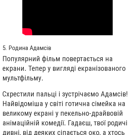
5. Родина Адамсів
Популярний фільм повертається на
екрани. Тепер у вигляді екранізованого
мультфільму.
Схрестили пальці і зустрічаємо Адамсів!
Найвідоміша у світі готична сімейка на
великому екрані у пекельно-драйвовій
анімаційній комедії. Гадаєш, твої родичі
дивні, від деяких сіпається око, а хтось