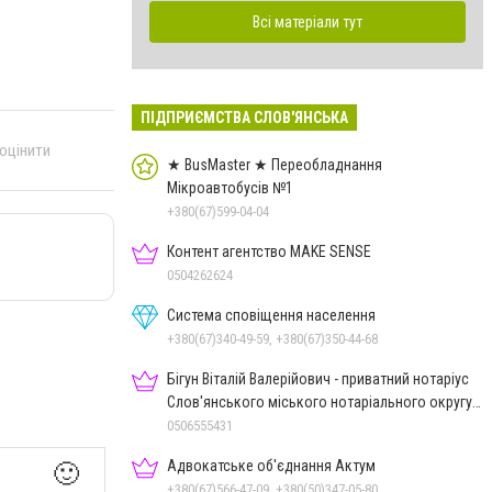
Всі матеріали тут
ПІДПРИЄМСТВА СЛОВ'ЯНСЬКА
 оцінити
★ BusMaster ★ Переобладнання
Мікроавтобусів №1
+380(67)599-04-04
Контент агентство MAKE SENSE
0504262624
Система сповіщення населення
+380(67)340-49-59, +380(67)350-44-68
Бігун Віталій Валерійович - приватний нотаріус
Слов'янського міського нотаріального округу
Дон.обл.
0506555431
Адвокатське об'єднання Актум
🙂
+380(67)566-47-09, +380(50)347-05-80