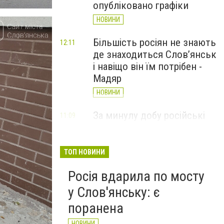
опубліковано графіки
НОВИНИ
Більшість росіян не знають
12:11
де знаходиться Слов’янськ
і навіщо він їм потрібен -
Мадяр
НОВИНИ
За минулу добу російські
11:09
війська 13 разів атакували
Слов'янськ. Хроніка
великої війни: 6 серпня
ТОП НОВИНИ
НОВИНИ
Росія вдарила по мосту
у Слов'янську: є
поранена
НОВИНИ