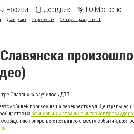
Новини
Довідник
ГО Має сенс
я
Довідкова
Нерухомість
Звіт про прозорість JTI
 Славянска произошл
идео)
центре Славянска случилось ДТП.
 автомобилей произошла на перекрёстке ул. Центральная и
сообщается на
официальной странице интернет провайдера
к сообщению прикрепляется видео с места событий, взятое
ice.