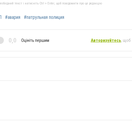
бхідний текст і натисніть Ctrl + Enter, щоб повідомити про це редакцію
П
#авария
#патрульная полиция
0,0
Оцініть першим
Авторизуйтесь
, щоб