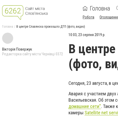
Головна
Робота
Оголошенн
Головна
В центре Славянска произошло ДТП (фото, видео)
10:03, 23 серпня 2019 р.
В центре
Вікторія Повержук
Редакторка сайту міста Чернівці 0372
(фото, в
Сегодня, 23 августа, в 
Авария с участием двух
Васильевская. Об этом 
домашние сети"
. Также 
камеры
Satellite net serv