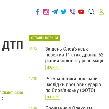
ОСТАННІ НОВИНИ
о ДТП
За день Слов'янськ
20:23
пережив 11 атак дронів: 62-
річний чоловік у реанімації
НОВИНИ
Рятувальники показали
17:23
наслідки дронових ударів
по Слов'янську (ФОТО)
 "Славянские
НОВИНИ
 с
Прощання з Олексієм
16:30