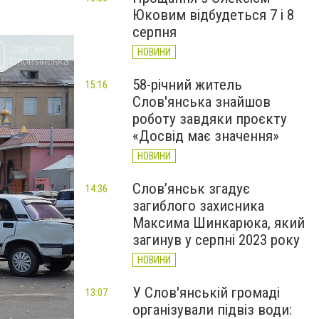
Юковим відбудеться 7 і 8
серпня
НОВИНИ
58-річний житель
15:16
Слов'янська знайшов
роботу завдяки проєкту
«Досвід має значення»
НОВИНИ
Слов’янськ згадує
14:36
загиблого захисника
Максима Шинкарюка, який
загинув у серпні 2023 року
НОВИНИ
У Слов'янській громаді
13:07
організували підвіз води: