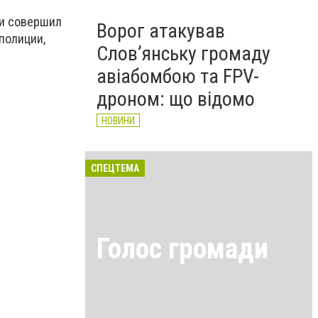
 и совершил
Ворог атакував
полиции,
Слов’янську громаду
авіабомбою та FPV-
дроном: що відомо
НОВИНИ
СПЕЦТЕМА
Голос громади