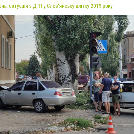
ь: ситуація з ДТП у Слов'янську влітку 2019 року