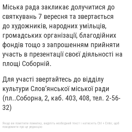
Міська рада закликає долучитися до
святкувань 7 вересня та звертається
до художників, народних умільців,
громадських організації, благодійних
фондів тощо з запрошенням прийняти
участь в презентації своєї діяльності на
площі Соборній.
Для участі звертайтесь
до відділу
культури Слов’янської міської ради
(
пл..Соборна, 2, каб. 403, 408, тел. 2-56-
32)
Якщо ви помітили помилку, виділіть необхідний текст і натисніть Ctrl + Enter, щоб
повідомити про це редакцію