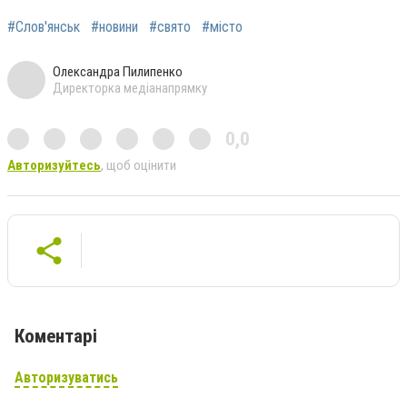
#Слов'янськ
#новини
#свято
#місто
Олександра Пилипенко
Директорка медіанапрямку
0,0
Авторизуйтесь
, щоб оцінити
Коментарі
Авторизуватись