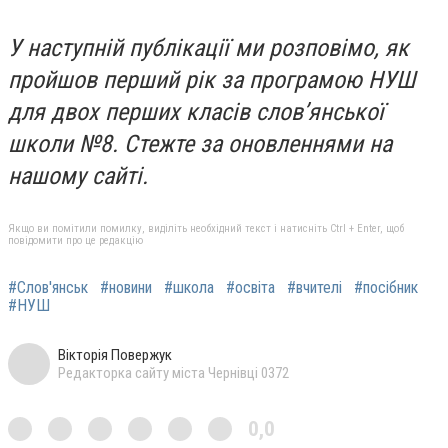
У наступній публікації ми розповімо, як
пройшов перший рік за програмою НУШ
для двох перших класів слов’янської
школи №8. Стежте за оновленнями на
нашому сайті.
Якщо ви помітили помилку, виділіть необхідний текст і натисніть Ctrl + Enter, щоб
повідомити про це редакцію
#Слов'янськ
#новини
#школа
#освіта
#вчителі
#посібник
#НУШ
Вікторія Повержук
Редакторка сайту міста Чернівці 0372
0,0