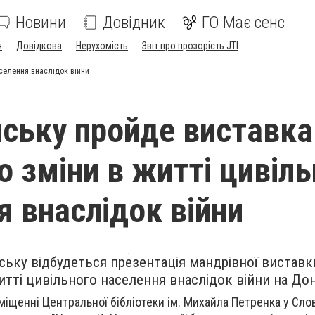
Новини
Довідник
ГО Має сенс
я
Довідкова
Нерухомість
Звіт про прозорість JTI
аселення внаслідок війни
нську пройде виставка
о зміни в житті цивіл
я внаслідок війни
нську відбудеться презентація мандрівної виставк
итті цивільного населення внаслідок війни на Дон
міщенні Центральної бібліотеки ім. Михайла Петренка у Сло