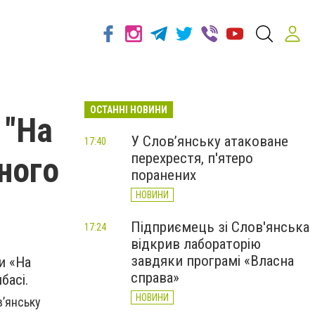
ОСТАННІ НОВИНИ
 "На
У Слов’янську атаковане
17:40
перехрестя, п'ятеро
ьного
поранених
НОВИНИ
Підприємець зі Слов'янська
17:24
відкрив лабораторію
завдяки програмі «Власна
и «На
справа»
басі.
НОВИНИ
в’янську