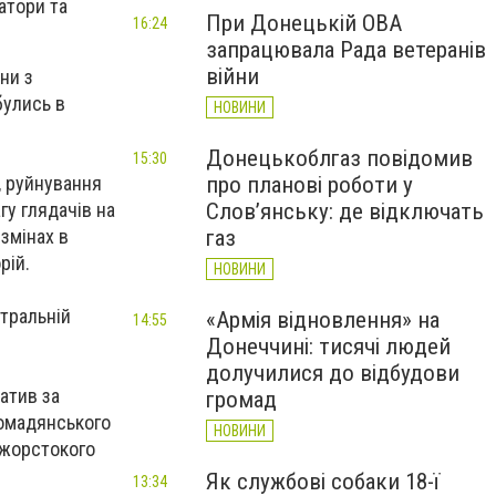
атори та
При Донецькій ОВА
16:24
запрацювала Рада ветеранів
війни
ни з
булись в
НОВИНИ
Донецькоблгаз повідомив
15:30
про планові роботи у
, руйнування
Слов’янську: де відключать
гу глядачів на
газ
 змінах в
рій.
НОВИНИ
тральній
«Армія відновлення» на
14:55
Донеччині: тисячі людей
долучилися до відбудови
атив за
громад
ромадянського
НОВИНИ
 жорстокого
Як службові собаки 18-ї
13:34