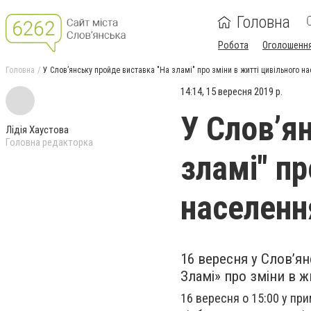
Головна
Робота
Оголошенн
Головна
У Слов’янську пройде виставка "На зламі" про зміни в житті цивільного н
14:14, 15 вересня 2019 р.
У Слов’я
Лідія Хаустова
Головна редакторка
зламі" пр
населенн
16 вересня у Слов’я
Зламі» про зміни в ж
16 вересня о 15:00 у при