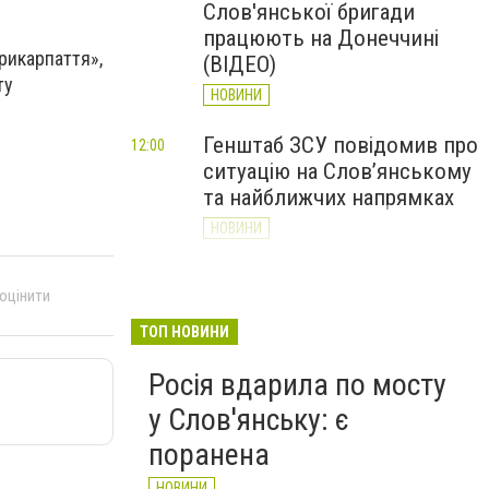
Слов'янської бригади
працюють на Донеччині
рикарпаття»,
(ВІДЕО)
ту
НОВИНИ
Генштаб ЗСУ повідомив про
12:00
ситуацію на Слов’янському
та найближчих напрямках
НОВИНИ
Слов’янськ обстріляли 13
11:18
 оцінити
разів за добу. Хроніка
великої війни: 7 серпня
ТОП НОВИНИ
НОВИНИ
Росія вдарила по мосту
у Слов'янську: є
поранена
НОВИНИ