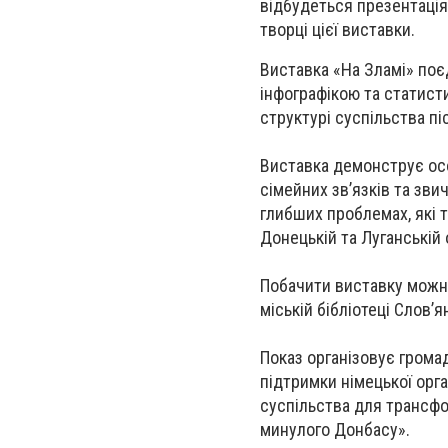
відбудеться презентаціяв
творці цієї виставки.
Виставка «На Зламі» поєд
інфографікою та статисти
структурі суспільства пі
Виставка демонструє ос
сімейних зв’язків та зви
глибших проблемах, які т
Донецькій та Луганській 
Побачити виставку можн
міській бібліотеці Слов’я
Показ організовує громад
підтримки німецької орг
суспільства для трансфо
минулого Донбасу».