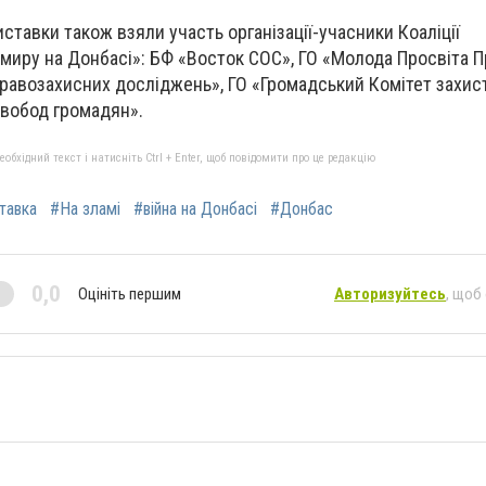
иставки також взяли участь організації-учасники Коаліції
миру на Донбасі»: БФ «Восток СОС», ГО «Молода Просвіта П
равозахисних досліджень», ГО «Громадський Комітет захис
свобод громадян».
бхідний текст і натисніть Ctrl + Enter, щоб повідомити про це редакцію
тавка
#На зламі
#війна на Донбасі
#Донбас
0,0
Оцініть першим
Авторизуйтесь
, щоб