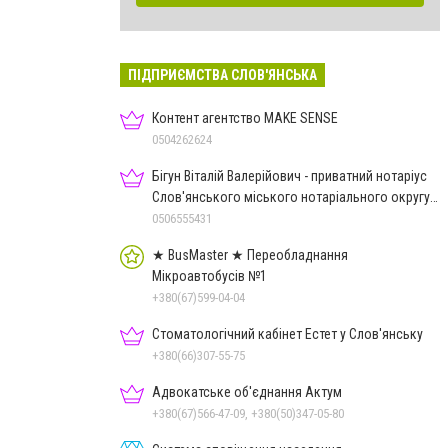
ПІДПРИЄМСТВА СЛОВ'ЯНСЬКА
Контент агентство MAKE SENSE
0504262624
Бігун Віталій Валерійович - приватний нотаріус
Слов'янського міського нотаріального округу
Дон.обл.
0506555431
★ BusMaster ★ Переобладнання
Мікроавтобусів №1
+380(67)599-04-04
Стоматологічний кабінет Естет у Слов'янську
+380(66)307-55-75
Адвокатське об'єднання Актум
+380(67)566-47-09, +380(50)347-05-80