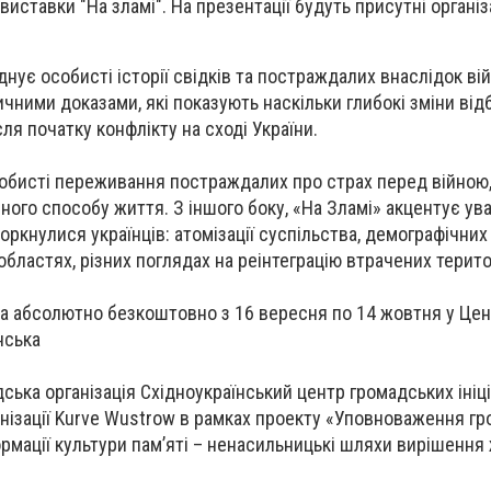
иставки "На зламі". На презентації будуть присутні організ
нує особисті історії свідків та постраждалих внаслідок вій
чними доказами, які показують наскільки глибокі зміни від
сля початку конфлікту на сході України.
обисті переживання постраждалих про страх перед війною
чного способу життя. З іншого боку, «На Зламі» акцентує ува
оркнулися українців: атомізації суспільства, демографічних
областях, різних поглядах на реінтеграцію втрачених терито
а абсолютно безкоштовно з 16 вересня по 14 жовтня у Цен
нська
ська організація Східноукраїнський центр громадських ініці
анізації Kurve Wustrow в рамках проекту «Уповноваження г
рмації культури пам’яті – ненасильницькі шляхи вирішення