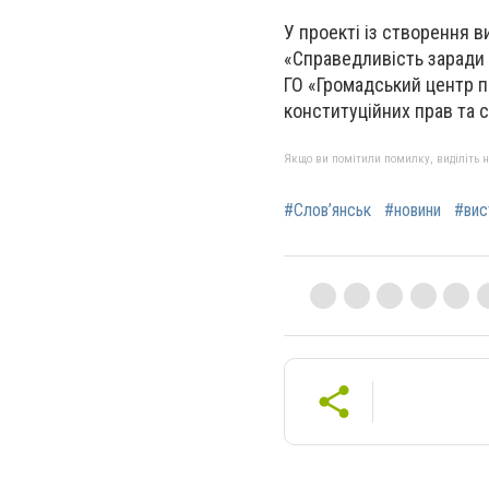
У проекті із створення в
«Справедливість заради 
ГО «Громадський центр п
конституційних прав та 
Якщо ви помітили помилку, виділіть нео
#Слов’янськ
#новини
#вис