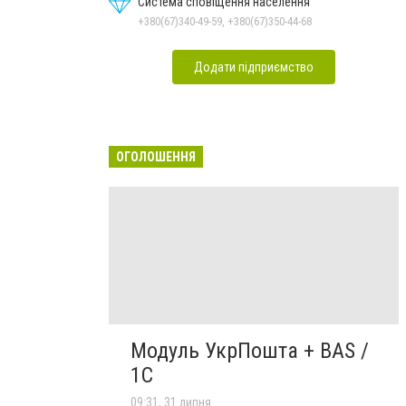
Система сповіщення населення
+380(67)340-49-59, +380(67)350-44-68
Додати підприємство
ОГОЛОШЕННЯ
Модуль УкрПошта + BAS /
1C
09:31, 31 липня