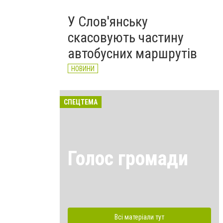
У Слов'янську
скасовують частину
автобусних маршрутів
НОВИНИ
СПЕЦТЕМА
Голос громади
Всі матеріали тут