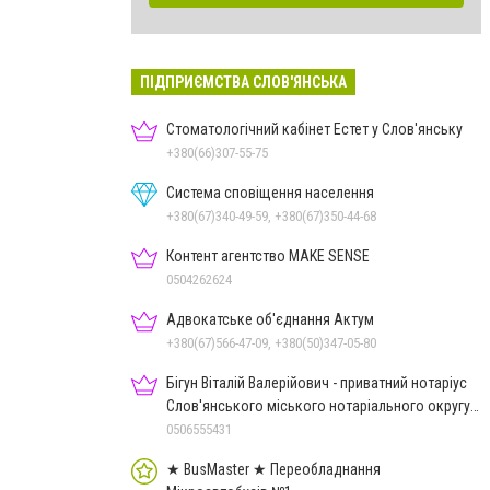
ПІДПРИЄМСТВА СЛОВ'ЯНСЬКА
Стоматологічний кабінет Естет у Слов'янську
+380(66)307-55-75
Система сповіщення населення
+380(67)340-49-59, +380(67)350-44-68
Контент агентство MAKE SENSE
0504262624
Адвокатське об'єднання Актум
+380(67)566-47-09, +380(50)347-05-80
Бігун Віталій Валерійович - приватний нотаріус
Слов'янського міського нотаріального округу
Дон.обл.
0506555431
★ BusMaster ★ Переобладнання