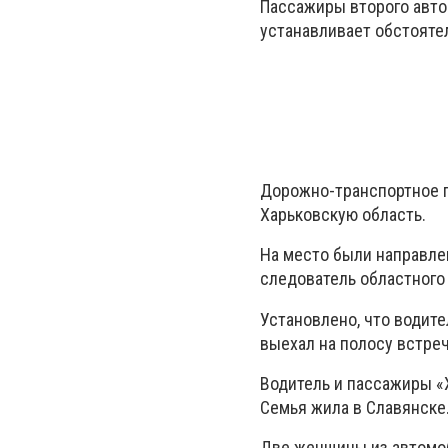
Пассажиры второго авто
устанавливает обстояте
Дорожно-транспортное п
Харьковскую область.
На место были направле
следователь областного 
Установлено, что водит
выехал на полосу встре
Водитель и пассажиры «Х
Семья жила в Славянске
Две женщины из автомо