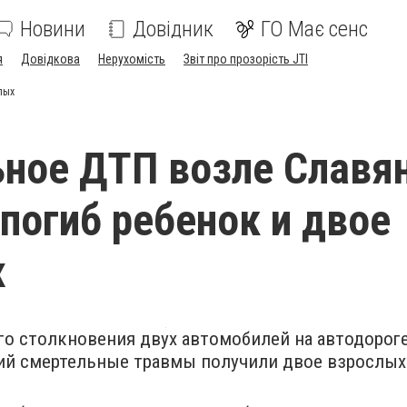
Новини
Довідник
ГО Має сенс
я
Довідкова
Нерухомість
Звіт про прозорість JTI
лых
ное ДТП возле Славя
 погиб ребенок и двое
х
го столкновения двух автомобилей на автодороге
ий смертельные травмы получили двое взрослых 