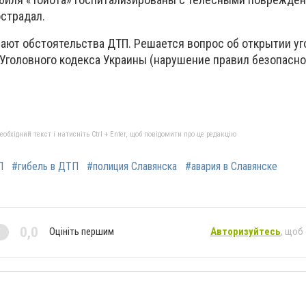
острадал.
ают обстоятельства ДТП. Решается вопрос об открытии уг
 Уголовного кодекса Украины (нарушение правил безопасн
бхідний текст і натисніть Ctrl + Enter, щоб повідомити про це редакцію
П
#гибель в ДТП
#полиция Славянска
#авария в Славянске
0,0
Оцініть першим
Авторизуйтесь
, щоб