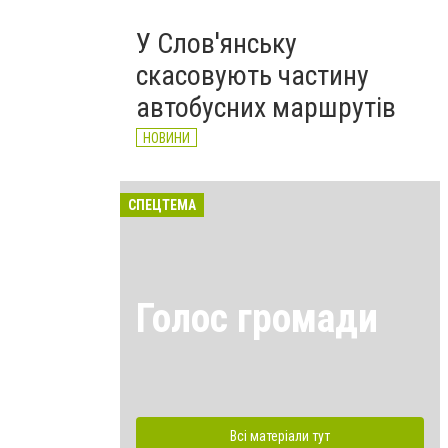
У Слов'янську
скасовують частину
автобусних маршрутів
НОВИНИ
СПЕЦТЕМА
Голос громади
Всі матеріали тут