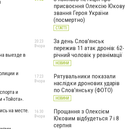
я
присвоєння Олексію Юкову
звання Героя України
(посмертно)
СТАТТІ
За день Слов'янськ
20:23
Вчора
пережив 11 атак дронів: 62-
річний чоловік у реанімації
на выезде в
НОВИНИ
олиции и
Рятувальники показали
17:23
Вчора
наслідки дронових ударів
по Слов'янську (ФОТО)
спорта и
 «Тойота».
НОВИНИ
ись на месте.
Прощання з Олексієм
16:30
Вчора
Юковим відбудеться 7 і 8
серпня
иями.