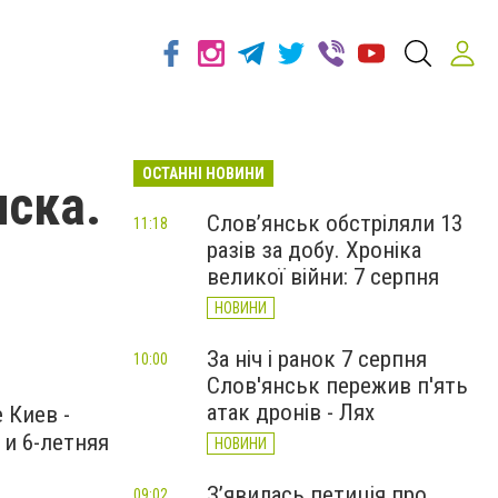
ОСТАННІ НОВИНИ
нска.
Слов’янськ обстріляли 13
11:18
разів за добу. Хроніка
великої війни: 7 серпня
НОВИНИ
За ніч і ранок 7 серпня
10:00
Слов'янськ пережив п'ять
атак дронів - Лях
 Киев -
и 6-летняя
НОВИНИ
З’явилась петиція про
09:02