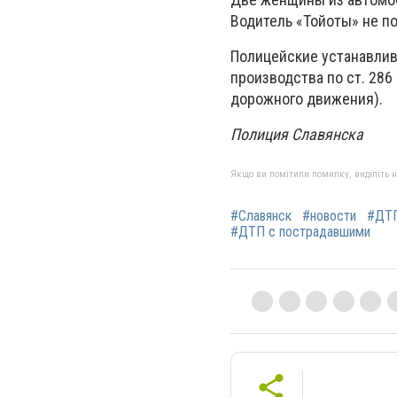
Водитель «Тойоты» не п
Полицейские устанавлив
производства по ст. 286
дорожного движения).
Полиция Славянска
Якщо ви помітили помилку, виділіть нео
#Славянск
#новости
#ДТ
#ДТП с пострадавшими