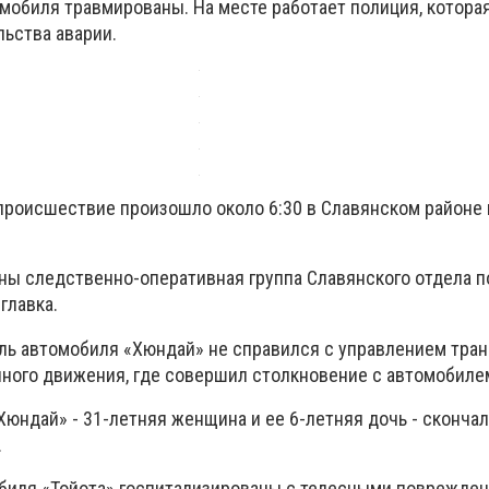
мобиля травмированы. На месте работает полиция, котора
льства аварии.
роисшествие произошло около 6:30 в Славянском районе 
ны следственно-оперативная группа Славянского отдела п
главка.
ель автомобиля «Хюндай» не справился с управлением тран
чного движения, где совершил столкновение с автомобилем
юндай» - 31-летняя женщина и ее 6-летняя дочь - скончал
.
биля «Тойота» госпитализированы с телесными поврежден