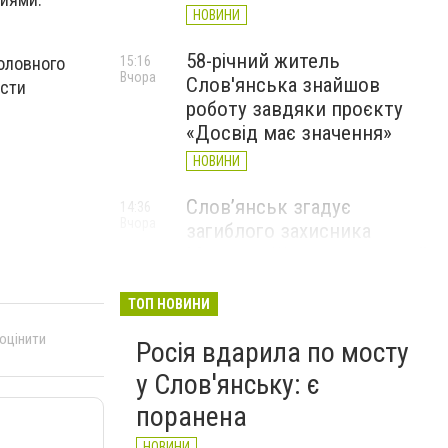
НОВИНИ
58-річний житель
15:16
оловного
Вчора
Слов'янська знайшов
ости
роботу завдяки проєкту
«Досвід має значення»
НОВИНИ
Слов’янськ згадує
14:36
Вчора
загиблого захисника
Максима Шинкарюка, який
загинув у серпні 2023 року
ТОП НОВИНИ
НОВИНИ
 оцінити
Росія вдарила по мосту
у Слов'янську: є
поранена
НОВИНИ