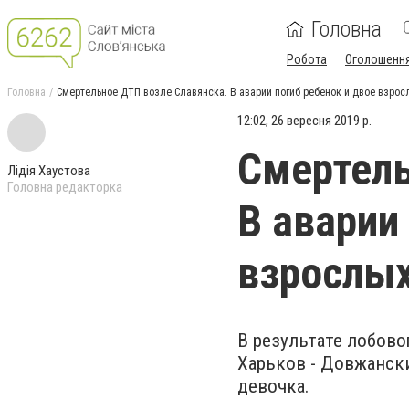
Головна
Робота
Оголошенн
Головна
Смертельное ДТП возле Славянска. В аварии погиб ребенок и двое взрос
12:02, 26 вересня 2019 р.
Смертель
Лідія Хаустова
Головна редакторка
В аварии
взрослы
В результате лобово
Харьков - Довжанск
девочка.