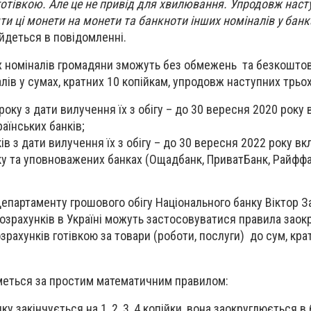
готівкою. Але це не привід для хвилювання. Упродовж наст
ти ці монети на монети та банкноти інших номіналів у банк
йдеться в повідомленні.
х номіналів громадяни зможуть без обмежень та безкошто
лів у сумах, кратних 10 копійкам, упродовж наступних трьох
оку з дати вилучення їх з обігу – до 30 вересня 2020 року 
раїнських банків;
в з дати вилучення їх з обігу – до 30 вересня 2022 року вк
ку та уповноважених банках (Ощадбанк, ПриватБанк, Райфф
епартаменту грошового обігу Національного банку Віктор З
озрахунків в Україні можуть застосовуватися правила заок
озрахунків готівкою за товари (роботи, послуги) до сум, кра
меться за простим математичним правилом:
у закінчується на 1, 2, 3, 4 копійки, вона заокруглюється в 