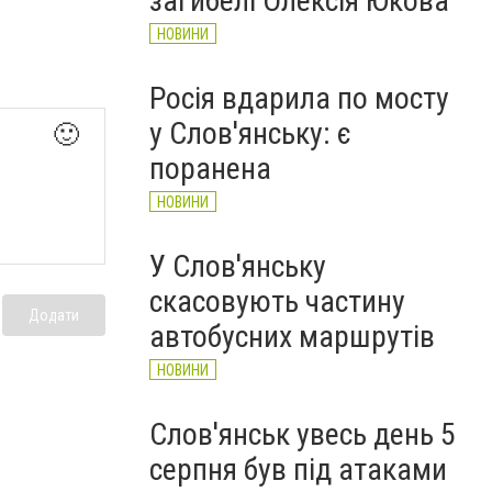
загибелі Олексія Юкова
НОВИНИ
Росія вдарила по мосту
у Слов'янську: є
🙂
поранена
НОВИНИ
У Слов'янську
скасовують частину
Додати
автобусних маршрутів
НОВИНИ
Слов'янськ увесь день 5
серпня був під атаками