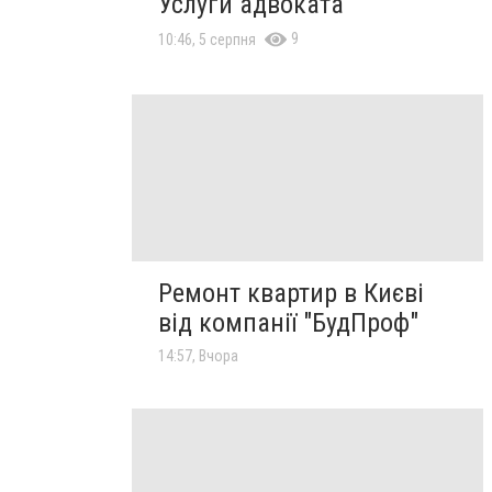
Услуги адвоката
9
10:46, 5 серпня
Ремонт квартир в Києві
від компанії "БудПроф"
14:57, Вчора