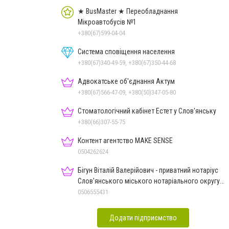
★ BusMaster ★ Переобладнання
Мікроавтобусів №1
+380(67)599-04-04
Система сповіщення населення
+380(67)340-49-59, +380(67)350-44-68
Адвокатське об'єднання Актум
+380(67)566-47-09, +380(50)347-05-80
Стоматологічний кабінет Естет у Слов'янську
+380(66)307-55-75
Контент агентство MAKE SENSE
0504262624
Бігун Віталій Валерійович - приватний нотаріус
Слов'янського міського нотаріального округу
Дон.обл.
0506555431
Додати підприємство