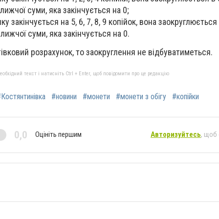
ижчої суми, яка закінчується на 0;
у закінчується на 5, 6, 7, 8, 9 копійок, вона заокруглюється 
лижчої суми, яка закінчується на 0.
івковий розрахунок, то заокруглення не відбуватиметься.
бхідний текст і натисніть Ctrl + Enter, щоб повідомити про це редакцію
#Костянтинівка
#новини
#монети
#монети з обігу
#копійки
0,0
Оцініть першим
Авторизуйтесь
, щоб