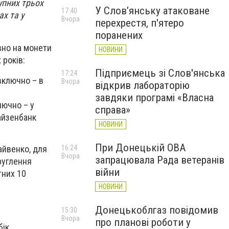
упних трьох
У Слов’янську атаковане
17:40
ах та у
Вчора
перехрестя, п'ятеро
поранених
вно на монети
НОВИНИ
 років:
Підприємець зі Слов'янська
17:24
включно – в
Вчора
відкрив лабораторію
завдяки програмі «Власна
лючно – у
справа»
айзенбанк
НОВИНИ
При Донецькій ОВА
16:24
айвенко, для
Вчора
запрацювала Рада ветеранів
руглення
війни
тних 10
НОВИНИ
Донецькоблгаз повідомив
15:30
Вчора
про планові роботи у
бік