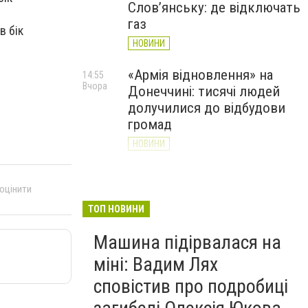
Слов’янську: де відключать
газ
в бік
НОВИНИ
«Армія відновлення» на
14:55
Вчора
Донеччині: тисячі людей
долучилися до відбудови
громад
НОВИНИ
Як службові собаки 18-ї
13:34
Вчора
 оцінити
Слов'янської бригади
працюють на Донеччині
ТОП НОВИНИ
(ВІДЕО)
Машина підірвалася на
НОВИНИ
міні: Вадим Лях
сповістив про подробиці