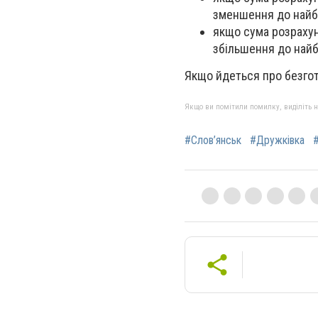
зменшення до найбл
якщо сума розрахунк
збільшення до найб
Якщо йдеться про безгот
Якщо ви помітили помилку, виділіть нео
#Слов’янськ
#Дружківка