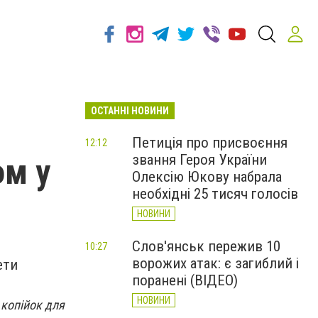
ОСТАННІ НОВИНИ
Петиція про присвоєння
12:12
звання Героя України
ом у
Олексію Юкову набрала
необхідні 25 тисяч голосів
НОВИНИ
Слов'янськ пережив 10
10:27
ворожих атак: є загиблий і
ети
поранені (ВІДЕО)
НОВИНИ
 копійок для