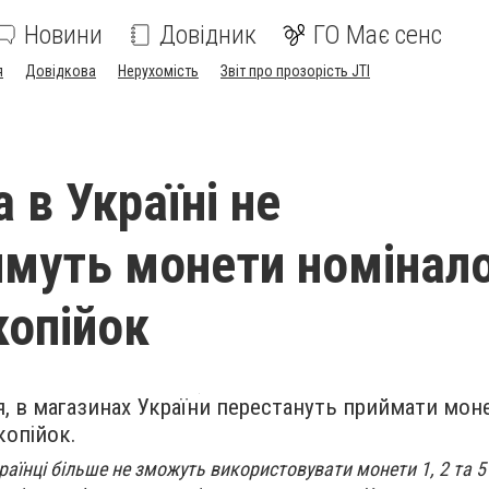
Новини
Довідник
ГО Має сенс
я
Довідкова
Нерухомість
Звіт про прозорість JTI
 в Україні не
муть монети номінал
 копійок
ня, в магазинах України перестануть приймати мон
копійок.
раїнці більше не зможуть використовувати монети 1, 2 та 5