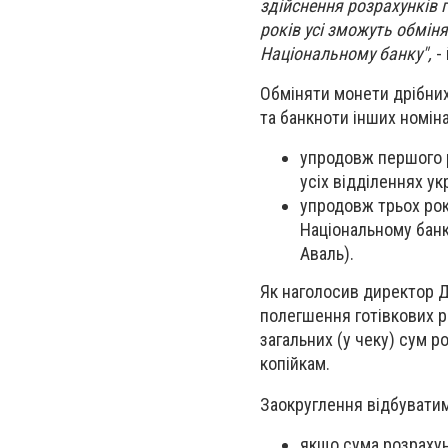
здійснення розрахунків 
років усі зможуть обміня
Національному банку",
- 
Обміняти монети дрібни
та банкноти інших номіна
упродовж першого р
усіх відділеннях ук
упродовж трьох рокі
Національному бан
Аваль).
Як наголосив директор Д
полегшення готівкових р
загальних (у чеку) сум р
копійкам.
Заокруглення відбувати
якщо сума розрахунк