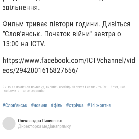
звільнення.
Фильм триває півтори години. Дивіться
"Слов'янськ. Початок війни" завтра о
13:00 на ICTV.
https://www.facebook.com/ICTVchannel/vid
eos/2942001615827656/
Якщо ви помітили помилку, виділіть необхідний текст і натисніть Ctrl + Enter, щоб
повідомити про це редакцію
#Слов'янськ
#новини
#філь
#стрічка
#14 жовтня
Олександра Пилипенко
Директорка медіанапрямку