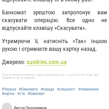
Банкомат зрештою запропонує вам
скасувати операцію. Все одно не
відпускайте клавішу «Скасувати».
Утримуючи її, натисніть «Так» іншою
рукою і отримаєте вашу картку назад.
Джерело:
sundries.com.ua
Якщо ви помітили помилку, виділіть необхідний текст і натисніть Ctrl + Enter, щоб
повідомити про це редакцію
#Україна
#банкомати
#поради
#спеціаліст
#повернення
#картка
#з’їв
#банкомат
Виктор Проскурников