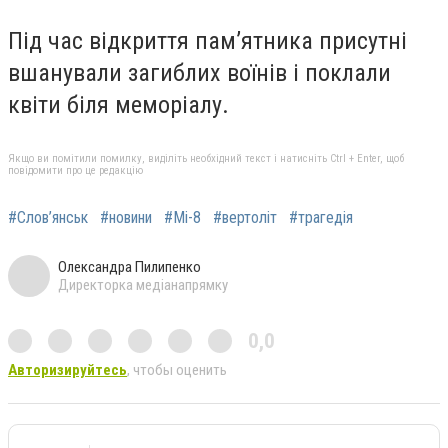
Під час відкриття пам’ятника присутні
вшанували загиблих воїнів і поклали
квіти біля меморіалу.
Якщо ви помітили помилку, виділіть необхідний текст і натисніть Ctrl + Enter, щоб
повідомити про це редакцію
#Слов’янськ
#новини
#Мі-8
#вертоліт
#трагедія
Олександра Пилипенко
Директорка медіанапрямку
0,0
Авторизируйтесь
, чтобы оценить