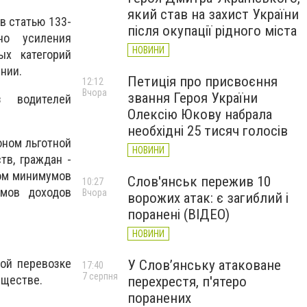
який став на захист України
в статью 133-
після окупації рідного міста
но усиления
НОВИНИ
ых категорий
ении.
Петиція про присвоєння
12:12
Вчора
звання Героя України
з водителей
Олексію Юкову набрала
необхідні 25 тисяч голосів
оном льготной
НОВИНИ
тв, граждан -
гом минимумов
Слов'янськ пережив 10
10:27
умов доходов
Вчора
ворожих атак: є загиблий і
поранені (ВІДЕО)
НОВИНИ
ной перевозке
У Слов’янську атаковане
17:40
7 серпня
бществе.
перехрестя, п'ятеро
поранених