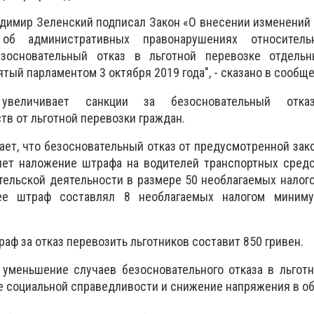
димир Зеленский подписал Закон «О внесении изменений 
б административных правонарушениях относитель
езосновательный отказ в льготной перевозке отдельн
ятый парламентом 3 октября 2019 года", - сказано в сообщ
увеличивает санкции за безосновательный отка
тв от льготной перевозки граждан.
ет, что безосновательный отказ от предусмотренной зак
чет наложение штрафа на водителей транспортных средс
тельской деятельности в размере 50 необлагаемых нало
ее штраф составлял 8 необлагаемых налогом миним
траф за отказ перевозить льготников составит 850 гривен.
 уменьшение случаев безосновательного отказа в льгот
е социальной справедливости и снижение напряжения в о