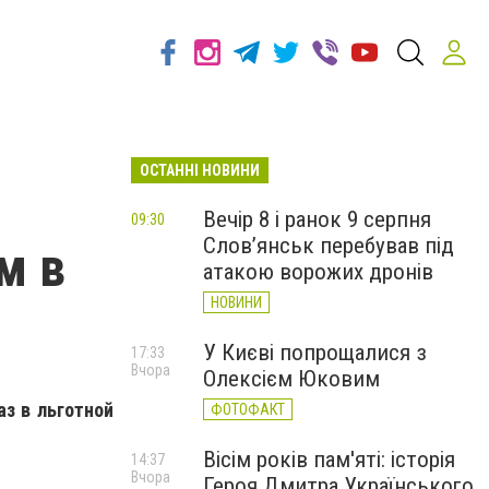
ОСТАННІ НОВИНИ
Вечір 8 і ранок 9 серпня
09:30
Слов’янськ перебував під
м в
атакою ворожих дронів
НОВИНИ
У Києві попрощалися з
17:33
Вчора
Олексієм Юковим
з в льготной
ФОТОФАКТ
Вісім років пам'яті: історія
14:37
Вчора
Героя Дмитра Українського,