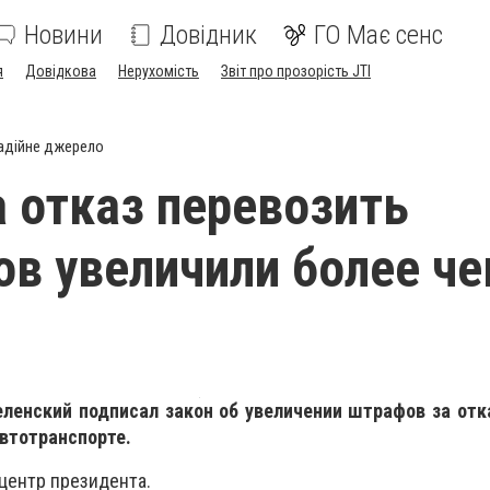
Новини
Довідник
ГО Має сенс
я
Довідкова
Нерухомість
Звіт про прозорість JTI
адійне джерело
 отказ перевозить
ов увеличили более че
ленский подписал закон об увеличении штрафов за отка
автотранспорте.
центр президента.