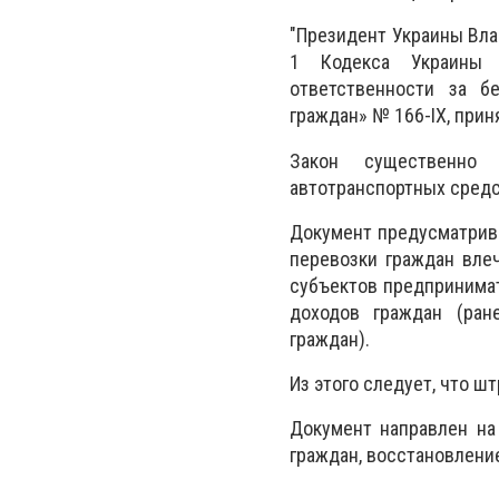
"Президент Украины Вла
1 Кодекса Украины о
ответственности за б
граждан» № 166-ІХ, прин
Закон существенно 
автотранспортных средс
Документ предусматрива
перевозки граждан вле
субъектов предпринима
доходов граждан (ран
граждан).
Из этого следует, что ш
Документ направлен на
граждан, восстановлени