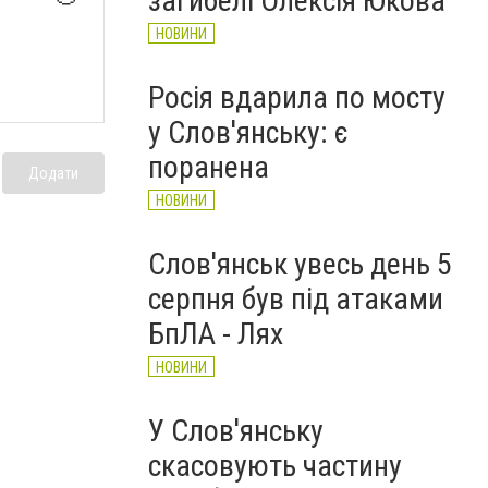
загибелі Олексія Юкова
НОВИНИ
Росія вдарила по мосту
у Слов'янську: є
поранена
Додати
НОВИНИ
Слов'янськ увесь день 5
серпня був під атаками
БпЛА - Лях
НОВИНИ
У Слов'янську
скасовують частину