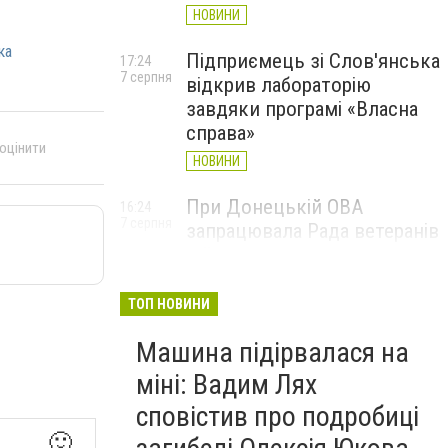
НОВИНИ
ка
Підприємець зі Слов'янська
17:24
7 серпня
відкрив лабораторію
завдяки програмі «Власна
справа»
 оцінити
НОВИНИ
При Донецькій ОВА
16:24
7 серпня
запрацювала Рада ветеранів
війни
НОВИНИ
ТОП НОВИНИ
Машина підірвалася на
міні: Вадим Лях
сповістив про подробиці
🙂