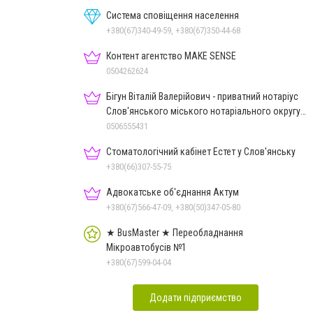
Система сповіщення населення
+380(67)340-49-59, +380(67)350-44-68
Контент агентство MAKE SENSE
0504262624
Бігун Віталій Валерійович - приватний нотаріус
Слов'янського міського нотаріального округу
Дон.обл.
0506555431
Стоматологічний кабінет Естет у Слов'янську
+380(66)307-55-75
Адвокатське об'єднання Актум
+380(67)566-47-09, +380(50)347-05-80
★ BusMaster ★ Переобладнання
Мікроавтобусів №1
+380(67)599-04-04
Додати підприємство