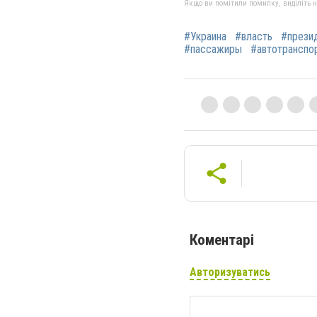
Якщо ви помітили помилку, виділіть нео
#Украина
#власть
#прези
#пассажиры
#автотранспо
Коментарі
Авторизуватись