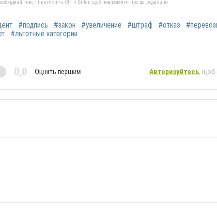
бхідний текст і натисніть Ctrl + Enter, щоб повідомити про це редакцію
дент
#подпись
#закон
#увеличение
#штраф
#отказ
#перевоз
рт
#льготные категории
0,0
Оцініть першим
Авторизуйтесь
, щоб