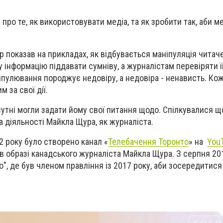
про те, як використовувати медіа, та як зробити так, аби м
ер показав на прикладах, як відбувається маніпуляція чита
 інформацію піддавати сумніву, а журналістам перевіряти її
ніпулювання породжує недовіру, а недовіра - ненависть. Кож
м за свої дії.
сутні могли задати йому свої питання щодо. Спілкувалися 
а діяльності Майкла Щура, як журналіста.
2 року було створено канал «
Телебачення Торонто
» на
You
 в образі канадського журналіста Майкла Щура. З серпня 20
о", де був членом правління із 2017 року, аби зосередитис