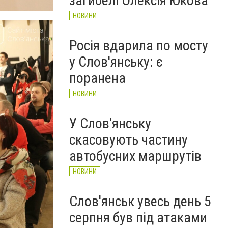
загибелі Олексія Юкова
НОВИНИ
Росія вдарила по мосту
у Слов'янську: є
поранена
НОВИНИ
У Слов'янську
скасовують частину
автобусних маршрутів
НОВИНИ
Слов'янськ увесь день 5
серпня був під атаками