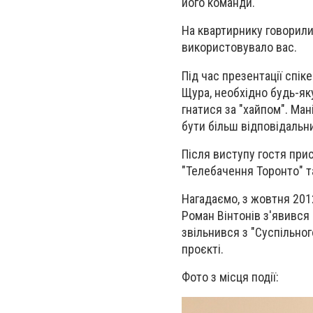
його команди.
На квартирнику говорили 
використовувало вас.
Під час презентації спік
Щура, необхідно будь-яку
гнатися за "хайпом". Ма
бути більш відповідальни
Після виступу гостя при
"Телебачення Торонто" т
Нагадаємо,
з жовтня 201
Роман Вінтонів з'явився
звільнився з "Суспільног
проєкті.
Фото з місця події: