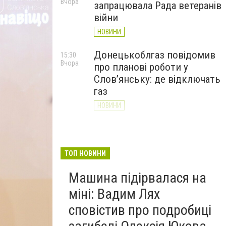
Вчора
запрацювала Рада ветеранів
війни
НОВИНИ
Донецькоблгаз повідомив
15:30
Вчора
про планові роботи у
Слов’янську: де відключать
газ
НОВИНИ
«Армія відновлення» на
14:55
Вчора
Донеччині: тисячі людей
долучилися до відбудови
ТОП НОВИНИ
громад
Машина підірвалася на
НОВИНИ
міні: Вадим Лях
сповістив про подробиці