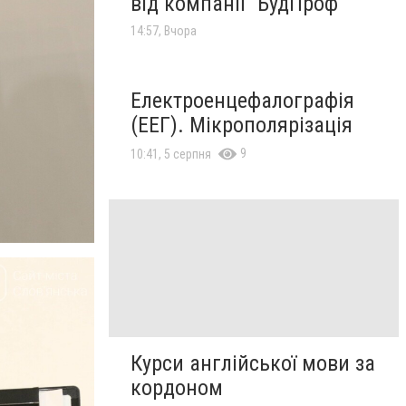
від компанії "БудПроф"
14:57, Вчора
Електроенцефалографія
(ЕЕГ). Мікрополярізація
9
10:41, 5 серпня
Курси англійської мови за
кордоном