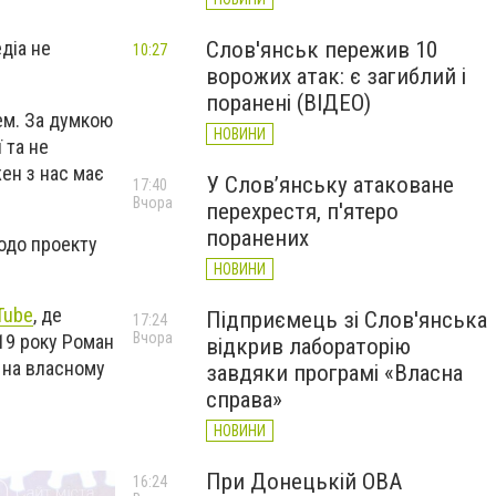
Слов'янськ пережив 10
едіа не
10:27
ворожих атак: є загиблий і
поранені (ВІДЕО)
чем. За думкою
НОВИНИ
 та не
ен з нас має
У Слов’янську атаковане
17:40
Вчора
перехрестя, п'ятеро
поранених
щодо проекту
НОВИНИ
Tube
, де
Підприємець зі Слов'янська
17:24
Вчора
19 року Роман
відкрив лабораторію
я на власному
завдяки програмі «Власна
справа»
НОВИНИ
При Донецькій ОВА
16:24