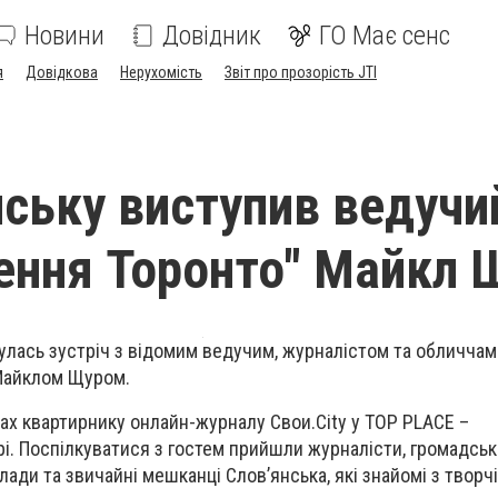
Новини
Довідник
ГО Має сенс
я
Довідкова
Нерухомість
Звіт про прозорість JTI
нську виступив ведучи
ення Торонто" Майкл 
дбулась зустріч з відомим ведучим, журналістом та обличчам
 Майклом Щуром.
ках
квартирнику онлайн-журналу Свои.City у TOP PLACE –
і. Поспілкуватися з гостем прийшли журналісти, громадські 
ади та звичайні мешканці Слов’янська, які знайомі з творч