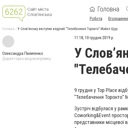
Головна
Робота
Оголошенн
Головна
У Слов’янську виступив ведучий "Телебачення Торонто" Майкл Щур
11:18, 10 грудня 2019 р.
У Слов’я
Олександра Пилипенко
Директорка медіанапрямку
"Телебач
9 грудня у Top Place ві
"Телебачення Торонто"
Зустріч відбулася у рам
Coworking&Event простор
представники місцевої вл