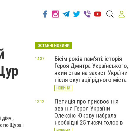
ОСТАННІ НОВИНИ
й
Вісім років пам'яті: історія
14:37
Героя Дмитра Українського,
Щур
який став на захист України
після окупації рідного міста
НОВИНИ
Петиція про присвоєння
12:12
звання Героя України
Олексію Юкову набрала
діячі,
необхідні 25 тисяч голосів
істю Щура і
НОВИНИ