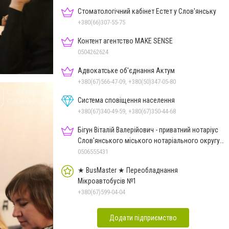
Стоматологічний кабінет Естет у Слов'янську
+380(66)307-55-75
Контент агентство MAKE SENSE
0504262624
Адвокатське об'єднання Актум
+380(67)566-47-09, +380(50)347-05-80
Система сповіщення населення
+380(67)340-49-59, +380(67)350-44-68
Бігун Віталій Валерійович - приватний нотаріус
Слов'янського міського нотаріального округу
Дон.обл.
0506555431
★ BusMaster ★ Переобладнання
Мікроавтобусів №1
+380(67)599-04-04
Додати підприємство