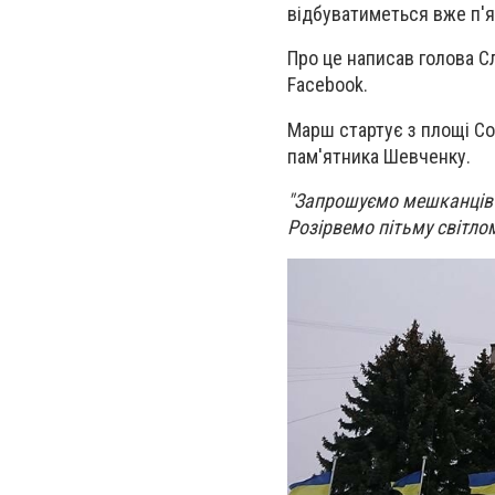
відбуватиметься вже п'ят
Про це написав голова Сл
Facebook.
Марш стартує з площі Со
пам'ятника Шевченку.
"Запрошуємо мешканців т
Розірвемо пітьму світло