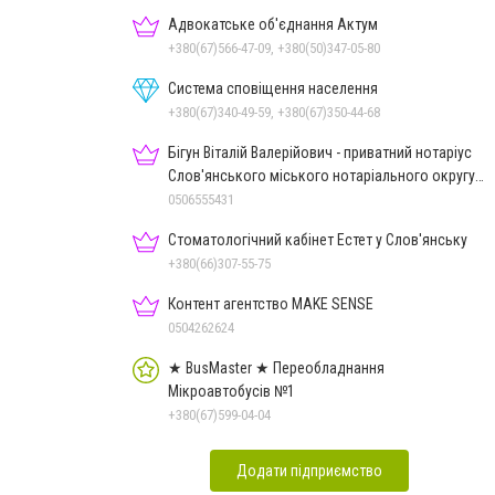
Адвокатське об'єднання Актум
+380(67)566-47-09, +380(50)347-05-80
Система сповіщення населення
+380(67)340-49-59, +380(67)350-44-68
Бігун Віталій Валерійович - приватний нотаріус
Слов'янського міського нотаріального округу
Дон.обл.
0506555431
Стоматологічний кабінет Естет у Слов'янську
+380(66)307-55-75
Контент агентство MAKE SENSE
0504262624
★ BusMaster ★ Переобладнання
Мікроавтобусів №1
+380(67)599-04-04
Додати підприємство