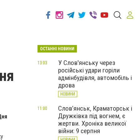
ОСТАННІ НОВИНИ
У Слов'янську через
13:03
російські удари горіли
ня
адмінбудівля, автомобіль і
дрова
НОВИНИ
Слов’янськ, Краматорськ і
11:00
Дружківка під вогнем, є
Дня
жертви. Хроніка великої
війни: 9 серпня
ку
НОВИНИ