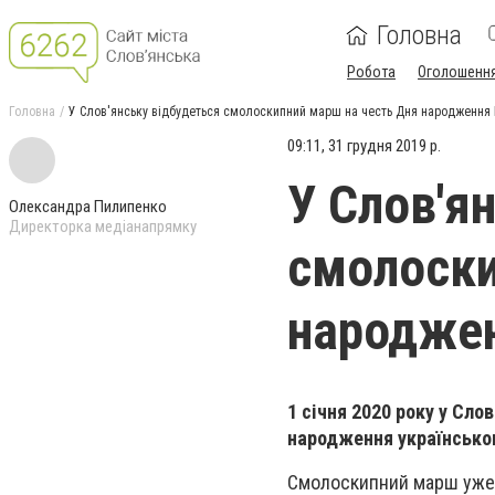
Головна
Робота
Оголошенн
Головна
У Слов'янську відбудеться смолоскипний марш на честь Дня народження
09:11, 31 грудня 2019 р.
У Слов'я
Олександра Пилипенко
Директорка медіанапрямку
смолоски
народже
1 січня 2020 року у Сл
народження українськог
Смолоскипний марш уже с