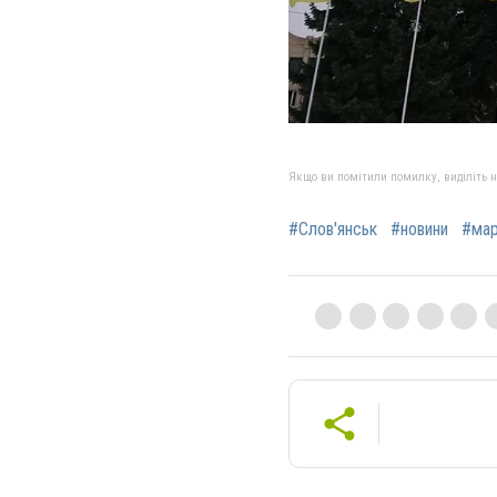
Якщо ви помітили помилку, виділіть нео
#Слов'янськ
#новини
#ма