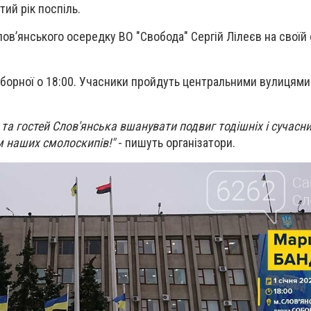
ий рік поспіль.
ов’янського осередку ВО "Свобода" Сергій Лілеєв на своїй 
борної о 18:00. Учасники пройдуть центральними вулицями
а гостей Слов'янська вшанувати подвиг тодішніх і сучасних
м наших смолоскипів!"
- пишуть організатори.