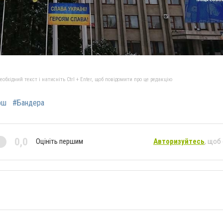
бхідний текст і натисніть Ctrl + Enter, щоб повідомити про це редакцію
рш
#Бандера
0,0
Оцініть першим
Авторизуйтесь
, щоб