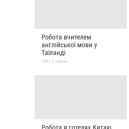
Робота вчителем
англійської мови у
Таїланді
14:51, 2 серпня
Робота в готелях Китаю