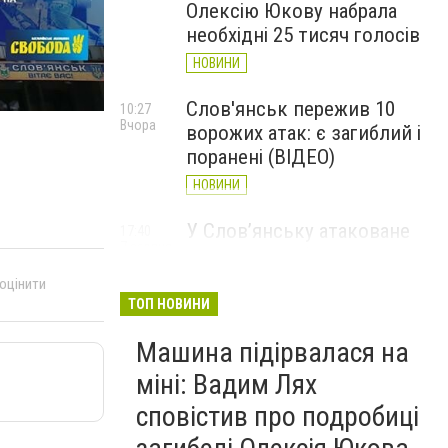
Олексію Юкову набрала
необхідні 25 тисяч голосів
НОВИНИ
Слов'янськ пережив 10
10:27
Вчора
ворожих атак: є загиблий і
поранені (ВІДЕО)
НОВИНИ
У Слов’янську атаковане
17:40
7 серпня
перехрестя, п'ятеро
поранених
 оцінити
ТОП НОВИНИ
НОВИНИ
Машина підірвалася на
міні: Вадим Лях
сповістив про подробиці