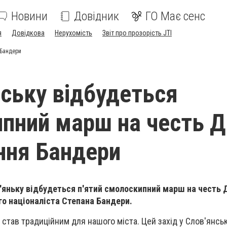
Новини
Довідник
ГО Має сенс
я
Довідкова
Нерухомість
Звіт про прозорість JTI
 Бандери
нську відбудеться
пний марш на честь Д
ння Бандери
ов'яньку відбудеться п'ятий смолоскипний марш на честь 
о націоналіста Степана Бандери.
тав традиційним для нашого міста. Цей захід у Слов'янсь