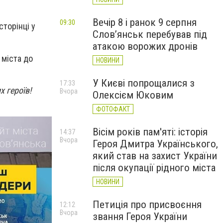
Вечір 8 і ранок 9 серпня
09:30
сторінці у
Слов’янськ перебував під
атакою ворожих дронів
 міста до
НОВИНИ
У Києві попрощалися з
17:33
 героїв!
Вчора
Олексієм Юковим
ФОТОФАКТ
Вісім років пам'яті: історія
14:37
Вчора
Героя Дмитра Українського,
який став на захист України
після окупації рідного міста
НОВИНИ
Петиція про присвоєння
12:12
Вчора
звання Героя України