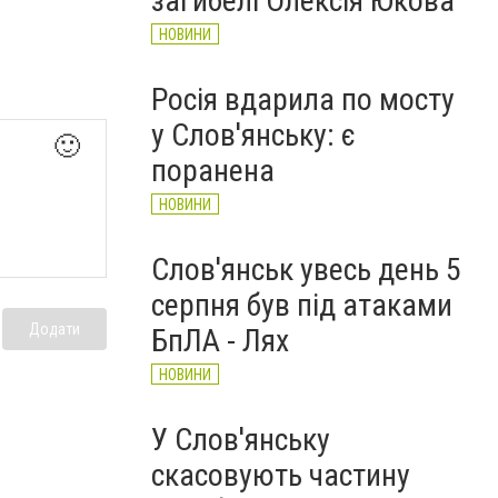
загибелі Олексія Юкова
НОВИНИ
Росія вдарила по мосту
у Слов'янську: є
🙂
поранена
НОВИНИ
Слов'янськ увесь день 5
серпня був під атаками
Додати
БпЛА - Лях
НОВИНИ
У Слов'янську
скасовують частину