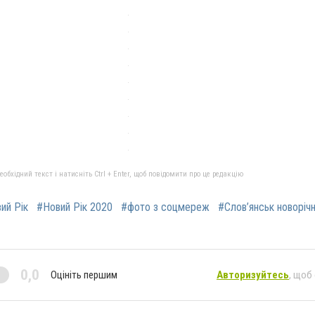
бхідний текст і натисніть Ctrl + Enter, щоб повідомити про це редакцію
ий Рік
#Новий Рік 2020
#фото з соцмереж
#Слов’янськ новоріч
0,0
Оцініть першим
Авторизуйтесь
, щоб