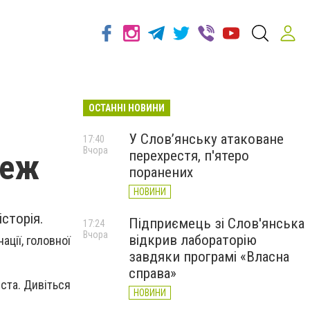
ОСТАННІ НОВИНИ
У Слов’янську атаковане
17:40
Вчора
перехрестя, п'ятеро
реж
поранених
НОВИНИ
сторія.
Підприємець зі Слов'янська
17:24
Вчора
відкрив лабораторію
ації, головної
завдяки програмі «Власна
справа»
іста. Дивіться
НОВИНИ