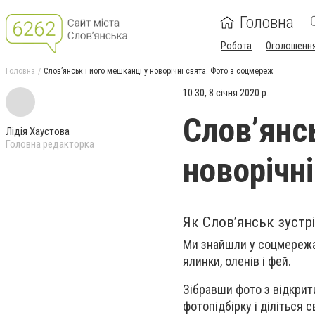
Головна
Робота
Оголошенн
Головна
Слов’янськ і його мешканці у новорічні свята. Фото з соцмереж
10:30, 8 січня 2020 р.
Слов’янс
Лідія Хаустова
Головна редакторка
новорічн
Як Слов’янськ зустрі
Ми знайшли у соцмережах 
ялинки, оленів і фей.
Зібравши фото з відкрити
фотопідбірку і діліться 