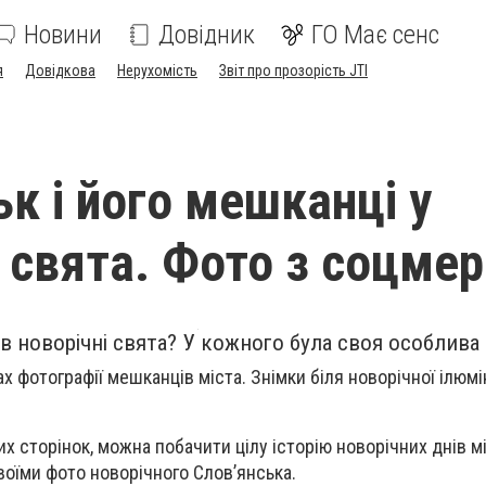
Новини
Довідник
ГО Має сенс
я
Довідкова
Нерухомість
Звіт про прозорість JTI
ьк і його мешканці у
і свята. Фото з соцме
в новорічні свята? У кожного була своя особлива і
фотографії мешканців міста. Знімки біля новорічної ілюмін
х сторінок, можна побачити цілу історію новорічних днів м
своїми фото новорічного Слов’янська.