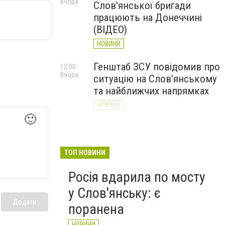
Вчора
Слов'янської бригади
працюють на Донеччині
(ВІДЕО)
НОВИНИ
Генштаб ЗСУ повідомив про
12:00
Вчора
ситуацію на Слов’янському
та найближчих напрямках
НОВИНИ
🙂
Слов’янськ обстріляли 13
11:18
Вчора
разів за добу. Хроніка
великої війни: 7 серпня
ТОП НОВИНИ
НОВИНИ
Росія вдарила по мосту
у Слов'янську: є
Додати
поранена
НОВИНИ