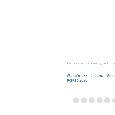
Якщо ви помітили помилку, виділіть нео
#Слов’янськ
#новини
#Нов
#свята 2020