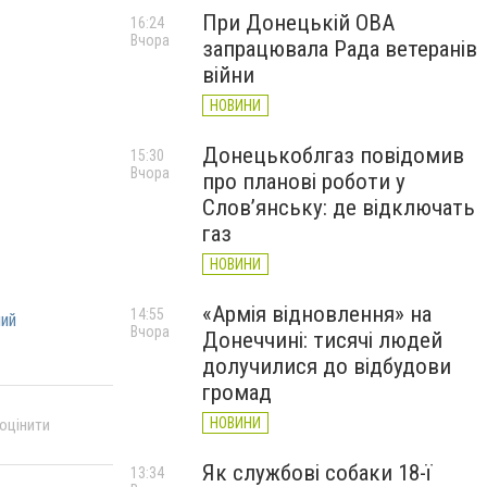
При Донецькій ОВА
16:24
Вчора
запрацювала Рада ветеранів
війни
НОВИНИ
Донецькоблгаз повідомив
15:30
Вчора
про планові роботи у
Слов’янську: де відключать
газ
НОВИНИ
«Армія відновлення» на
14:55
ний
Вчора
Донеччині: тисячі людей
долучилися до відбудови
громад
НОВИНИ
 оцінити
Як службові собаки 18-ї
13:34