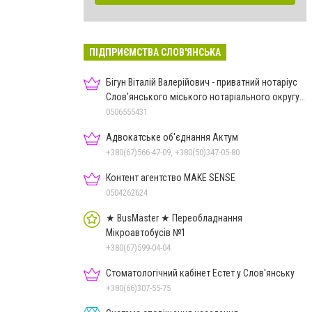
ПІДПРИЄМСТВА СЛОВ'ЯНСЬКА
Бігун Віталій Валерійович - приватний нотаріус
Слов'янського міського нотаріального округу
Дон.обл.
0506555431
Адвокатське об'єднання Актум
+380(67)566-47-09, +380(50)347-05-80
Контент агентство MAKE SENSE
0504262624
★ BusMaster ★ Переобладнання
Мікроавтобусів №1
+380(67)599-04-04
Стоматологічний кабінет Естет у Слов'янську
+380(66)307-55-75