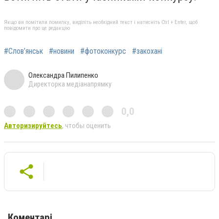
Якщо ви помітили помилку, виділіть необхідний текст і натисніть Ctrl + Enter, щоб
повідомити про це редакцію
#Слов’янськ
#новини
#фотоконкурс
#закохані
Олександра Пилипенко
Директорка медіанапрямку
0,0
Авторизируйтесь
, чтобы оценить
Коментарі