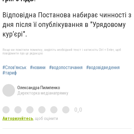
Відповідна Постанова набирає чинності з
дня після її опублікування в "Урядовому
кур’єрі".
Якщо ви помітили помилку, виділіть необхідний текст і натисніть Ctrl + Enter, щоб
повідомити про це редакцію
#Слов’янськ
#новини
#водопостачання
#водовідведення
#тариф
Олександра Пилипенко
Директорка медіанапрямку
0,0
Авторизуйтесь
, щоб оцінити