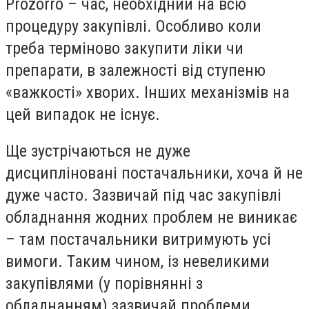
Prozorro
–
час, необхідний на всю
процедуру закупівлі. Особливо коли
треба терміново закупити ліки чи
препарати, в залежності від ступеню
«важкості» хворих. Інших механізмів на
цей випадок не існує.
Ще зустрічаються не дуже
дисципліновані постачальники, хоча й не
дуже часто. Зазвичай під час закупівлі
обладнання жодних проблем не виникає
– там постачальники витримують усі
вим
оги. Таким чином, із невеликими
закупівлями (
у порівнянні з
обладнанням
)
зазвичай проблеми