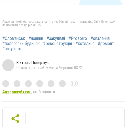
Якщо ви помітили помилку, виділіть необхідний текст і натисніть Ctrl + Enter, щоб
повідомити про це редакцію
#Слов'янськ
#новини
#закупівлі
#Prozorro
#опалення
#пологовий будинок
#реконструкція
#котельня
#ремонт
#закупівлі
Вікторія Повержук
Редакторка сайту міста Чернівці 0372
0,0
Авторизуйтесь
, щоб оцінити