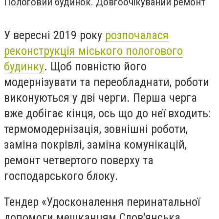
Пологовий будинок. Довгоочікуваний ремонт
У вересні
2019
року
розпочалася
реконструкція
міського
пологового
будинку
. Щоб повністю його
модернізувати та переобладнати, роботи
викону
ються
у дві черги.
Перша черга
вже добігає кінця, ось що до неї входить
:
термомодернізація, зовнішні роботи,
заміна покрівлі, заміна комунікацій,
ремонт четвертого поверху та
господарського блоку.
Тендер «Удосконалення перинатальної
допомоги мешканцям Слов'янська