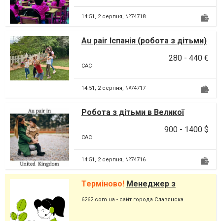
14:51,
2 серпня, №74718
Au pair Іспанія (робота з дітьми)
280 - 440 €
CAC
14:51,
2 серпня, №74717
Робота з дітьми в Великої
Британії
900 - 1400 $
CAC
14:51,
2 серпня, №74716
Терміново!
Менеджер з
продажів
6262.com.ua - сайт города Славянска