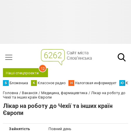
12
Наші спецпроєкти
Б
Бложенька
К
Классное радио
Н
Налоговая информирует
Ю
Юс
Головна
Вакансія
Медицина, фармацевтика
Лікар на роботу до
Чехії та інших країн Європи
Лікар на роботу до Чехії та інших країн
Європи
Зайнятість
Повний день