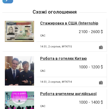
Схожі оголошення
Стажировка в США (Internship
USA)
2100 - 2600 $
CAC
14:51,
2 серпня, №74715
Робота в готелях Китаю
1000 - 1200 $
CAC
14:51,
2 серпня, №74714
Робота вчителем англійської
мови у Таїланді
1000 - 1400 $
CAC