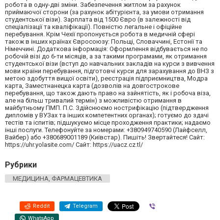
робота в одну-дві зміни. Забезпечення житлом за рахунок
приймаючої сторони (за рахунок абітурієнта, за умови отримання
студентської візи). Зарплата від 1500 Євро (в залежності від
спеціалізації та кваліфікації). Повністю легальне і офіційне
перебування. Крім Чехії пропонується робота в медичній сфері
також в інших країнах Євросоюзу: Польщі, Словаччині, Естонії та
Німеччині. Додаткова інформація: Оформлення відбувається не по
робочій візі до 6-ти місяців, а за такими програмами, як отримання
студентської візи (вступ до навчальних закладів на курси з вивчення
мови країни перебування, підготовчі курси для зарахування до ВНЗ з
метою здобуття вищої освіти), реєстрація підприємництва, Модра
карта, Заместнанецка карта (дозволів на довгострокове
перебування, що також дають право на зайнятість, як і робоча віза,
але на більш тривалий термін) з можливістю отримання в
майбутньому ПМП. П.С. Здійснюємо нострифікацію (підтвердження
дипломів у ВУЗах та інших компетентних органах); готуємо до здачі
тестів та іспитів; підшукуємо місце проходження практики; надаємо
інші послуги. Телефонуйте за номерами: +380949740590 (Лайфселл,
Вайбер) або +380689001189 (Київстар). Пишіть! Звертайтеся! Сайт:
https://uhr.yolasite.com/ Сайт: https://uacz.cz.tl/
Рубрики
МЕДИЦИНА, ФАРМАЦЕВТИКА
Reddit
Telegram
Viber
WhatsApp