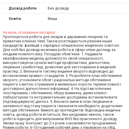
Досвід роботи
Без досвіду
Освіта
Вища
На жаль, оголошення застаріло
Пропонується робота для лікарів в державних лікарнях та
приватних клініках Чехії. Також розглядаються резюме інших
кандидатів: фахівців з середньо-спеціальною медичною освітою.
Для осіб без досвіду можлива робота в сфері опіки-догляду за
людьми похилого віку. Посадові обов'язки: 1. Надавати
кваліфіковану медичну допомогу по своїй спеціальності,
використовуючи сучасні методи профілактики, діагностики,
лікування і реабілітації, дозволені для застосування в медичній
практиці. 2. Визначати тактику ведення хворого відповідно до
встановлених правил і стандартів. 3. Розробляти план обстеження
хворого, уточнювати обсяг і раціональні методи обстеження
пацієнта з метою отримання в мінімально короткі терміни повної і
достовірної діагностичної інформації. 4. На підставі клінічних
спостережень і обстеження, збору анамнезу, даних клініко-
лабораторних та інструментальних досліджень встановлювати
(підтверджувати) діагноз. 5. Вносити зміни в план лікування в
залежності від стану пацієнта і визначати необхідність додаткових
методів обстеження. Вимоги до претендентів: Відповідна медична
освіта, досвід роботи вітається, без шкідливих звичок, також
робота підходить для випускників ВНЗ без практичного досвіду.
Умови праці: Контракт до 2-х років з можливістю продовження.
Режим роботи: 6-10-годинний робочий день з перервою на обід,