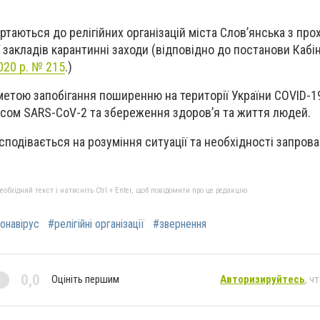
ртаються до релігійних організацій міста Слов’янська з пр
 закладів карантинні заходи (
відповідно до постанови Кабін
020 р. № 215
.)
 метою запобігання поширенню на території України COVID-1
сом SARS-CoV-2 та збереження здоров’я та життя людей.
 сподівається на розуміння ситуації та необхідності запро
бхідний текст і натисніть Ctrl + Enter, щоб повідомити про це редакцію
онавірус
#релігійні організації
#звернення
0,0
Оцініть першим
Авторизируйтесь
, ч