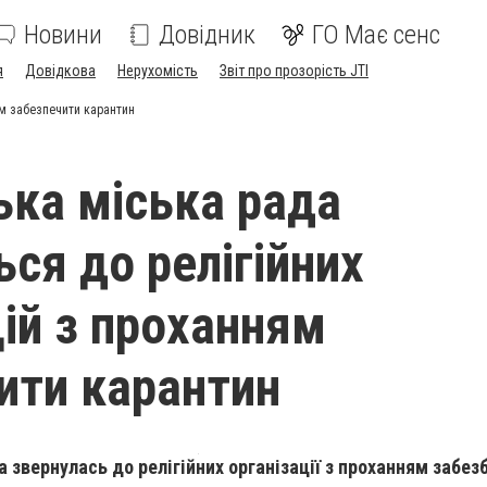
Новини
Довідник
ГО Має сенс
я
Довідкова
Нерухомість
Звіт про прозорість JTI
ям забезпечити карантин
ька міська рада
ься до релігійних
цій з проханням
ити карантин
 звернулась до релігійних організації з проханням забез