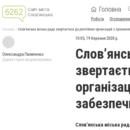
Головна
Робота
Оголошенн
Головна
Слов’янська міська рада звертається до релігійних організацій з проханн
10:05, 19 березня 2020 р.
Слов’янс
Олександра Пилипенко
Директорка медіанапрямку
звертаєт
організа
забезпеч
Слов’янська міська рада