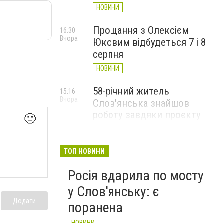
НОВИНИ
Прощання з Олексієм
16:30
Вчора
Юковим відбудеться 7 і 8
серпня
НОВИНИ
58-річний житель
15:16
Вчора
Слов'янська знайшов
роботу завдяки проєкту
🙂
«Досвід має значення»
НОВИНИ
ТОП НОВИНИ
Росія вдарила по мосту
у Слов'янську: є
Додати
поранена
НОВИНИ