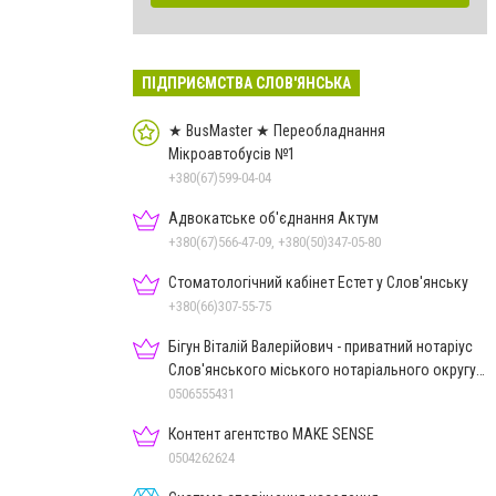
ПІДПРИЄМСТВА СЛОВ'ЯНСЬКА
★ BusMaster ★ Переобладнання
Мікроавтобусів №1
+380(67)599-04-04
Адвокатське об'єднання Актум
+380(67)566-47-09, +380(50)347-05-80
Стоматологічний кабінет Естет у Слов'янську
+380(66)307-55-75
Бігун Віталій Валерійович - приватний нотаріус
Слов'янського міського нотаріального округу
Дон.обл.
0506555431
Контент агентство MAKE SENSE
0504262624