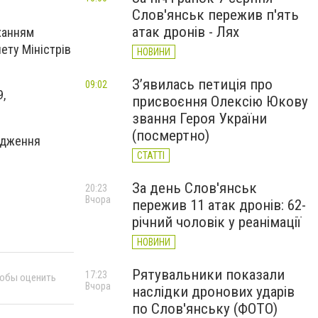
Слов'янськ пережив п'ять
атак дронів - Лях
оханням
ету Міністрів
НОВИНИ
З’явилась петиція про
09:02
9,
присвоєння Олексію Юкову
звання Героя України
(посмертно)
вадження
СТАТТІ
За день Слов'янськ
20:23
Вчора
пережив 11 атак дронів: 62-
річний чоловік у реанімації
НОВИНИ
Рятувальники показали
17:23
тобы оценить
Вчора
наслідки дронових ударів
по Слов'янську (ФОТО)