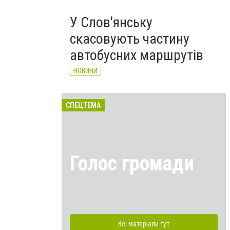
У Слов'янську
скасовують частину
автобусних маршрутів
НОВИНИ
СПЕЦТЕМА
Голос громади
Всі матеріали тут