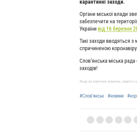
карантинні заходи.
Органи міської влади зве
забезпечити на території
України
від 16 березня 2
Такі заходи вводяться з
спричиненою коронавіру
Слов’янська міська рада
заходів!
Якщо ви помітили помилку, виділіть нео
#Слов’янськ
#новини
#кор