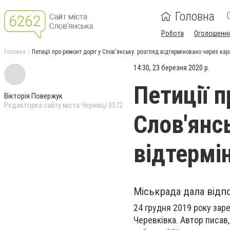
Головна
Робота
Оголошенн
Головна
Петиції про ремонт доріг у Слов'янську: розгляд відтерміновано через ка
14:30, 23 березня 2020 р.
Петиції п
Вікторія Повержук
Редакторка сайту міста Чернівці 0372
Слов'янс
відтермі
Міськрада дала відпо
24 грудня 2019 року зар
Черевківка. Автор писав,