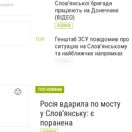
Слов'янської бригади
 оцінити
працюють на Донеччині
(ВІДЕО)
НОВИНИ
Генштаб ЗСУ повідомив про
12:00
ситуацію на Слов’янському
та найближчих напрямках
НОВИНИ
Слов’янськ обстріляли 13
11:18
разів за добу. Хроніка
великої війни: 7 серпня
ТОП НОВИНИ
🙂
НОВИНИ
Росія вдарила по мосту
у Слов'янську: є
поранена
НОВИНИ