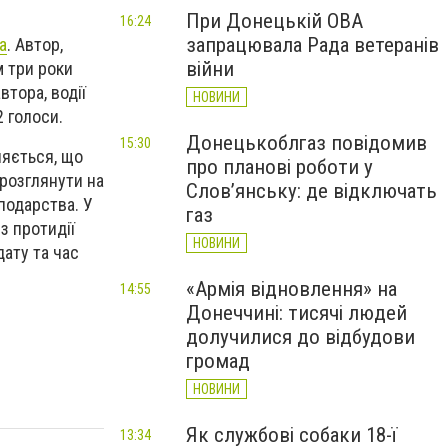
При Донецькій ОВА
16:24
запрацювала Рада ветеранів
а
. Автор,
війни
м три роки
втора, водії
НОВИНИ
2 голоси.
Донецькоблгаз повідомив
15:30
ляється, що
про планові роботи у
и розглянути
на
Слов’янську: де відключать
сподарства. У
газ
з протидії
НОВИНИ
дату та час
«Армія відновлення» на
14:55
Донеччині: тисячі людей
долучилися до відбудови
громад
НОВИНИ
Як службові собаки 18-ї
13:34