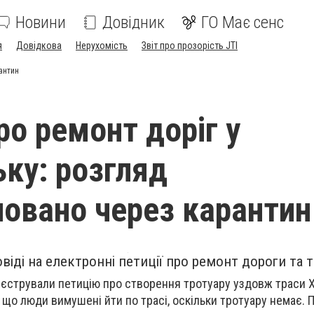
Новини
Довідник
ГО Має сенс
я
Довідкова
Нерухомість
Звіт про прозорість JTI
рантин
ро ремонт доріг у
ьку: розгляд
новано через карантин
віді на електронні петиції про ремонт дороги та т
еєстрували петицію про створення тротуару уздовж траси Х
 що люди вимушені йти по трасі, оскільки тротуару немає. 