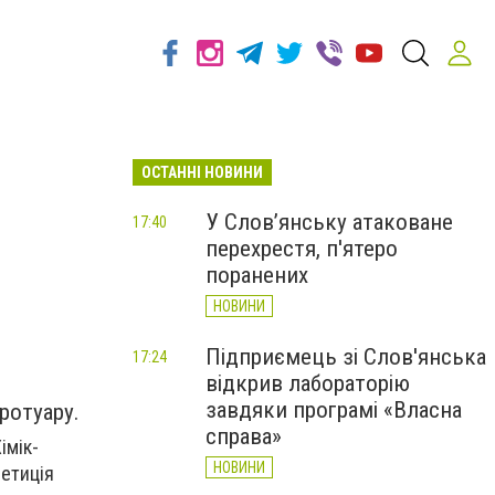
ОСТАННІ НОВИНИ
У Слов’янську атаковане
17:40
перехрестя, п'ятеро
поранених
НОВИНИ
Підприємець зі Слов'янська
17:24
відкрив лабораторію
завдяки програмі «Власна
ротуару.
справа»
імік-
НОВИНИ
Петиція