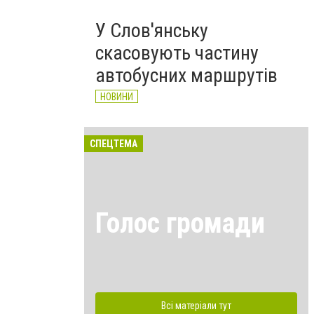
У Слов'янську
скасовують частину
автобусних маршрутів
НОВИНИ
СПЕЦТЕМА
Голос громади
Всі матеріали тут