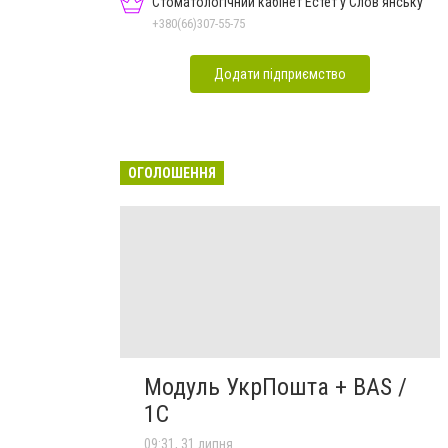
Стоматологічний кабінет Естет у Слов'янську
+380(66)307-55-75
Додати підприємство
ОГОЛОШЕННЯ
Модуль УкрПошта + BAS /
1C
09:31, 31 липня