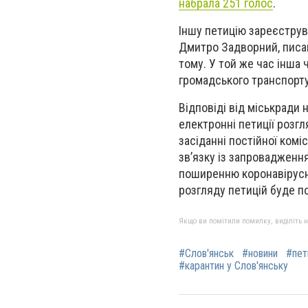
набрала 251 голос
.
Іншу петицію зареєструв
Дмитро Задворний, писав
тому. У той же час інша 
громадського транспорту
Відповіді від міськради 
електронні петиції розг
засіданні постійної комі
зв’язку із запровадження
поширенню коронавірусної
розгляду петицій буде п
Якщо ви помітили помилку, виділіть нео
#Слов'янськ
#новини
#пет
#карантин у Слов'янську