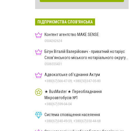
ПІДПРИЄМСТВА СЛОВ'ЯНСЬКА
Контент агентство MAKE SENSE
0504262624
Бігун Віталій Валерійович - приватний нотаріус
Слов'янського міського нотаріального округу
Дон.обл.
0506555431
Адвокатське об'єднання Актум
+380(67)566-47-09, +380(50)347-05-80
★ BusMaster ★ Переобладнання
Мікроавтобусів №1
+380(67)599-04-04
Система сповіщення населення
+380(67)340-49-59, +380(67)350-44-68