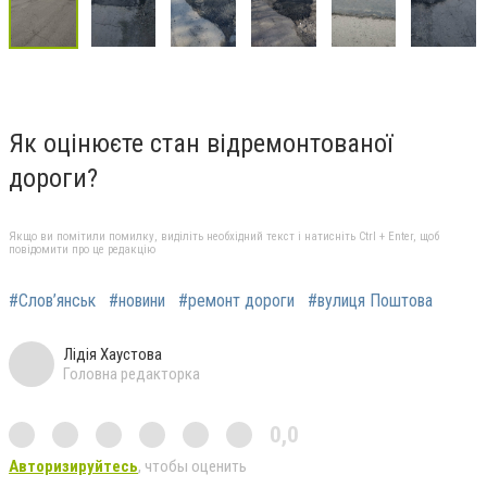
Як оцінюєте стан відремонтованої
дороги?
Якщо ви помітили помилку, виділіть необхідний текст і натисніть Ctrl + Enter, щоб
повідомити про це редакцію
#Слов’янськ
#новини
#ремонт дороги
#вулиця Поштова
Лідія Хаустова
Головна редакторка
0,0
Авторизируйтесь
, чтобы оценить