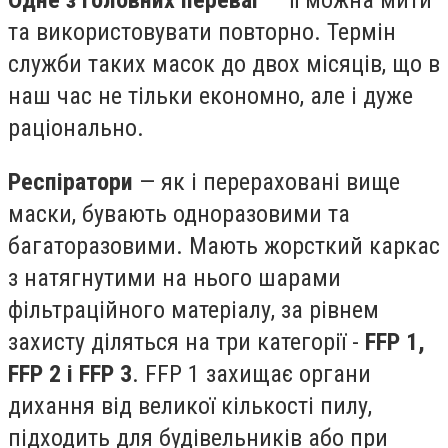
Одне з головних переваг
— її можна мити
та використовувати повторно. Термін
служби таких масок до двох місяців, що в
наш час не тільки економно, але і дуже
раціонально.
Респіратори
— як і перераховані вище
маски, бувають одноразовими та
багаторазовими. Мають жорсткий каркас
з натягнутими на нього шарами
фільтраційного матеріалу, за рівнем
захисту діляться на три категорії -
FFP 1,
FFP 2 і FFP 3
. FFP 1 захищає органи
дихання від великої кількості пилу,
підходить для будівельників або при