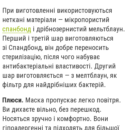
При виготовленні використовуються
неткані матеріали — мікропористий
спанбонд
і дрібнозернистий
мельтблаун
.
Перший і третій шар виготовляються
зі
Спандбонд
, він добре переносить
стерилізацію, після чого набуває
антибактеріальні властивості. Другий
шар виготовляється — з
мелтблаун
, як
фільтр для найдрібніших бактерій.
Плюси.
Маска пропускає легко повітря.
Ви дихаєте вільно, без перешкод.
Носяться зручно і комфортно. Вони
гіпоалергенні та підходять для більшої