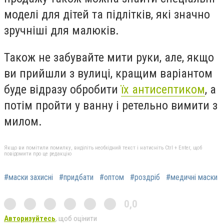
моделі для дітей та підлітків, які значно
зручніші для малюків.
Також не забувайте мити руки, але, якщо
ви прийшли з вулиці, кращим варіантом
буде відразу обробити
їх антисептиком
, а
потім пройти у ванну і ретельно вимити з
милом.
Якщо ви помітили помилку, виділіть необхідний текст і натисніть Ctrl + Enter, щоб
повідомити про це редакцію
#маски захисні
#придбати
#оптом
#роздріб
#медичні маски
0,0
Авторизуйтесь
, щоб оцінити