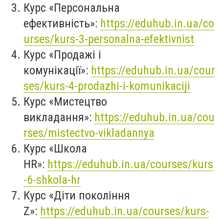
Курс «Персональна
ефективність»:
https://eduhub.in.ua/co
urses/kurs-3-personalna-efektivnist
Курс «Продажі і
комунікації»:
https://eduhub.in.ua/cour
ses/kurs-4-prodazhi-i-komunikaciji
Курс «Мистецтво
викладання»:
https://eduhub.in.ua/cou
rses/mistectvo-vikladannya
Курс «Школа
HR»:
https://eduhub.in.ua/courses/kurs
-6-shkola-hr
Курс «Діти покоління
Z»:
https://eduhub.in.ua/courses/kurs-