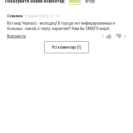
Показувати новий коментар:
внизу
вгорі
Славянка
5 травня 2020 р., 21:14
Вот мэр Черкасс - молодец! В городе нет инфицированных и
больных - какой, к черту, карантин!? Нам бы ТАКОГО мэра!...
Відповісти
0
0
Усі коментарі (1)