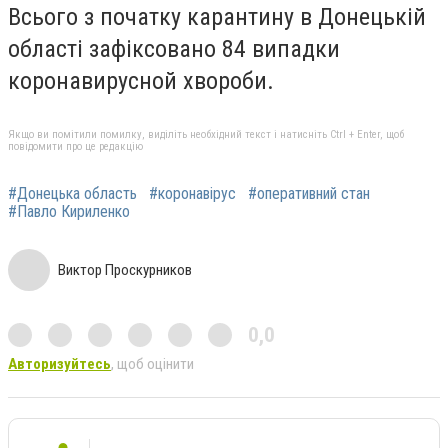
Всього з початку карантину в Донецькій
області зафіксовано 84 випадки
коронавирусной хвороби.
Якщо ви помітили помилку, виділіть необхідний текст і натисніть Ctrl + Enter, щоб
повідомити про це редакцію
#Донецька область
#коронавірус
#оперативний стан
#Павло Кириленко
Виктор Проскурников
0,0
Авторизуйтесь
, щоб оцінити