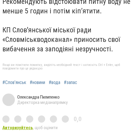
Рекомендують відстоювати питну воду не
менше 5 годин і потім кіп’ятити.
КП Слов'янської міської ради
«Словміськводоканал» приносить свої
вибачення за заподіяні незручності.
Якщо ви помітили помилку, виділіть необхідний текст і натисніть Ctrl + Enter, щоб
повідомити про це редакцію
#Слов’янськ
#новини
#вода
#запас
Олександра Пилипенко
Директорка медіанапрямку
0,0
Авторизуйтесь
, щоб оцінити