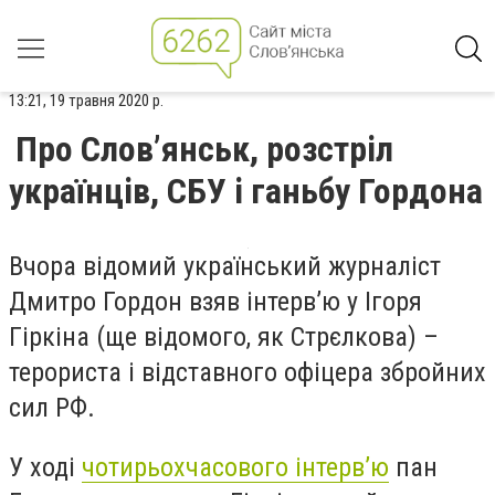
13:21, 19 травня 2020 р.
Про Слов’янськ, розстріл
українців, СБУ і ганьбу Гордона
Вчора відомий український журналіст
Дмитро Гордон взяв інтерв’ю у Ігоря
Гіркіна (ще відомого, як Стрєлкова) –
терориста і відставного офіцера збройних
сил РФ.
У ході
чотирьохчасового інтерв’ю
пан