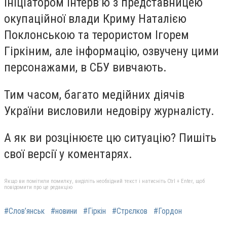
ініціатором інтерв’ю з представницею
окупаційної влади Криму Наталією
Поклонською та терористом Ігорем
Гіркіним, але інформацію, озвучену цими
персонажами, в СБУ вивчають.
Тим часом, багато медійних діячів
України висловили недовіру журналісту.
А як ви розцінюєте цю ситуацію? Пишіть
свої версії у коментарях.
Якщо ви помітили помилку, виділіть необхідний текст і натисніть Ctrl + Enter, щоб
повідомити про це редакцію
#Слов’янськ
#новини
#Гіркін
#Стрєлков
#Гордон