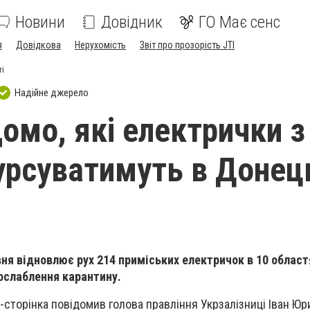
Новини
Довідник
ГО Має сенс
я
Довідкова
Нерухомість
Звіт про прозорість JTI
ті
Надійне джерело
омо, які електрички з
урсуватимуть в Донец
вня відновлює рух 214 приміських електричок в 10 областя
ослаблення карантину.
-сторінка повідомив голова правління Укрзалізниці Іван Юр