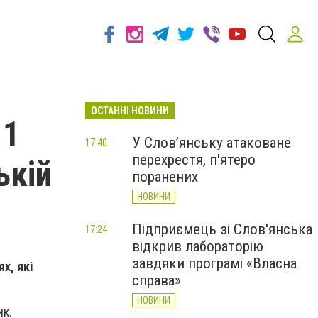
ОСТАННІ НОВИНИ
 1
У Слов’янську атаковане
17:40
перехрестя, п'ятеро
ькій
поранених
НОВИНИ
Підприємець зі Слов'янська
17:24
відкрив лабораторію
завдяки програмі «Власна
х, які
справа»
НОВИНИ
ик.