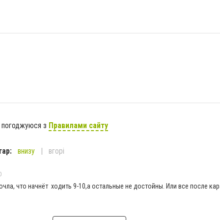
я погоджуюся з
Правилами сайту
тар:
внизу
вгорі
0
очла, что начнёт ходить 9-10,а остальные не достойны. Или все после ка