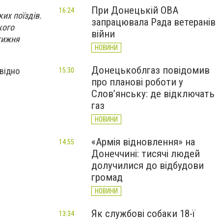
При Донецькій ОВА
16:24
их поїздів.
запрацювала Рада ветеранів
кого
війни
 тижня
НОВИНИ
Донецькоблгаз повідомив
овідно
15:30
про планові роботи у
Слов’янську: де відключать
газ
НОВИНИ
«Армія відновлення» на
14:55
Донеччині: тисячі людей
долучилися до відбудови
громад
НОВИНИ
Як службові собаки 18-ї
13:34