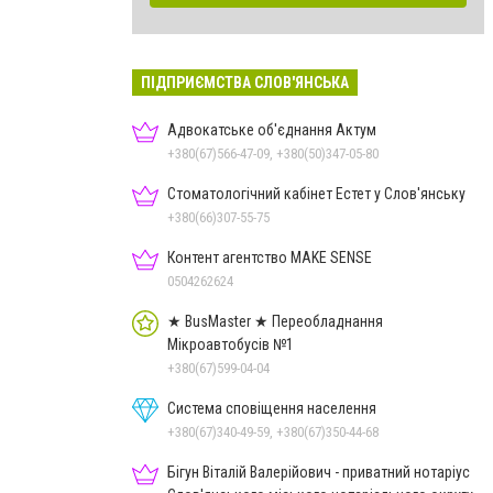
ПІДПРИЄМСТВА СЛОВ'ЯНСЬКА
Адвокатське об'єднання Актум
+380(67)566-47-09, +380(50)347-05-80
Стоматологічний кабінет Естет у Слов'янську
+380(66)307-55-75
Контент агентство MAKE SENSE
0504262624
★ BusMaster ★ Переобладнання
Мікроавтобусів №1
+380(67)599-04-04
Система сповіщення населення
+380(67)340-49-59, +380(67)350-44-68
Бігун Віталій Валерійович - приватний нотаріус