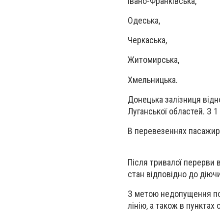
Івано-Франківська,
Одеська,
Черкаська,
Житомирська,
Хмельницька.
Донецька залізниця відн
Луганської областей. З 1
В перевезеннях пасажирі
Після тривалої перерви 
стан відповідно до діюч
З метою недопущення по
лінію, а також в пунктах