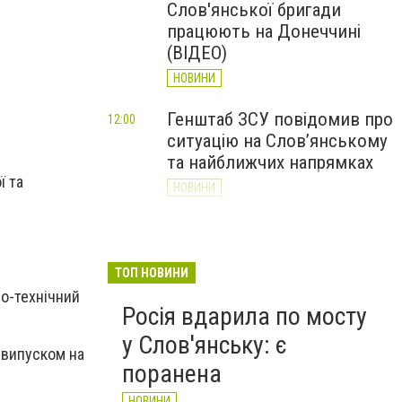
Слов'янської бригади
працюють на Донеччині
(ВІДЕО)
НОВИНИ
Генштаб ЗСУ повідомив про
12:00
ситуацію на Слов’янському
та найближчих напрямках
ї та
НОВИНИ
Слов’янськ обстріляли 13
11:18
разів за добу. Хроніка
великої війни: 7 серпня
ТОП НОВИНИ
но-технічний
НОВИНИ
Росія вдарила по мосту
у Слов'янську: є
 випуском на
поранена
НОВИНИ