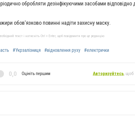
еріодично обробляти дезінфікуючими засобами відповідно 
ажири обов'язково повинні надіти захисну маску.
бхідний текст і натисніть Ctrl + Enter, щоб повідомити про це редакцію
асть
#Укрзалізниця
#відновлення руху
#електрички
0,0
Оцініть першим
Авторизуйтесь
, щоб