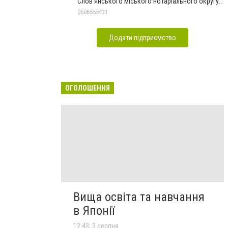
Слов'янського міського нотаріального округу
Дон.обл.
0506555431
Додати підприємство
ОГОЛОШЕННЯ
Вища освіта та навчання
в Японії
12:43, 3 серпня