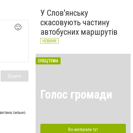
У Слов'янську
скасовують частину
🙂
автобусних маршрутів
НОВИНИ
СПЕЦТЕМА
Додати
Голос громади
рантина сильно
Всі матеріали тут