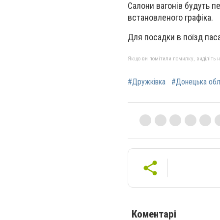
Салони вагонів будуть п
встановленого графіка.
Для посадки в поїзд пас
Якщо ви помітили помилку, виділіть нео
#Дружківка
#Донецька обл
Коментарі