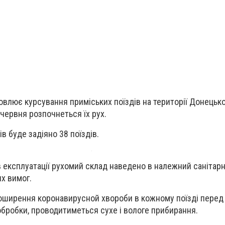
овлює курсування приміських поїздів на території Донецько
 червня розпочнеться їх рух.
в буде задіяно 38 поїздів.
в експлуатації рухомий склад наведено в належний санітар
их вимог.
ширення коронавирусной хвороби в кожному поїзді перед
 обробки, проводитиметься сухе і вологе прибирання.