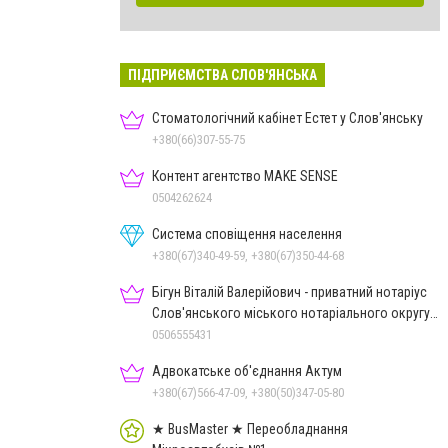
ПІДПРИЄМСТВА СЛОВ'ЯНСЬКА
Стоматологічний кабінет Естет у Слов'янську
+380(66)307-55-75
Контент агентство MAKE SENSE
0504262624
Система сповіщення населення
+380(67)340-49-59, +380(67)350-44-68
Бігун Віталій Валерійович - приватний нотаріус
Слов'янського міського нотаріального округу
Дон.обл.
0506555431
Адвокатське об'єднання Актум
+380(67)566-47-09, +380(50)347-05-80
★ BusMaster ★ Переобладнання