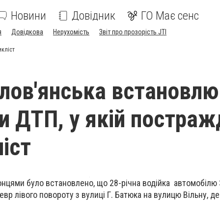
Новини
Довідник
ГО Має сенс
я
Довідкова
Нерухомість
Звіт про прозорість JTI
икліст
Слов'янська встановлю
и ДТП, у якій постраж
іст
ронцями було встановлено, що 28-річна водійка автомобілю
р лівого повороту з вулиці Г. Батюка на вулицю Вільну, де