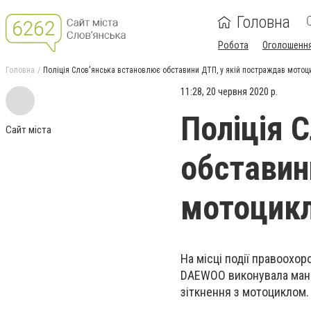
Головна
Робота
Оголошенн
Головна
Поліція Слов'янська встановлює обставини ДТП, у якій постраждав мотоц
11:28, 20 червня 2020 р.
Поліція 
Сайт міста
обставин
мотоцикл
На місці події правоохо
DAEWOO виконувала манев
зіткнення з мотоциклом.