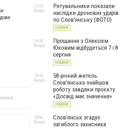
Рятувальники показали
17:23
ки
Вчора
наслідки дронових ударів
удове
по Слов'янську (ФОТО)
НОВИНИ
Прощання з Олексієм
16:30
Вчора
Юковим відбудеться 7 і 8
серпня
НОВИНИ
58-річний житель
15:16
Вчора
Слов'янська знайшов
роботу завдяки проєкту
«Досвід має значення»
 оцінити
НОВИНИ
Слов’янськ згадує
14:36
Вчора
загиблого захисника