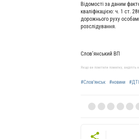
Відомості за даним факт
кваліфікацією: ч. 1 ст. 
дорожнього руху особам
розслідування.
Слов'янський ВП
Якщо ви помітили помилку, виділіть нео
#Слов'янськ
#новини
#ДТ