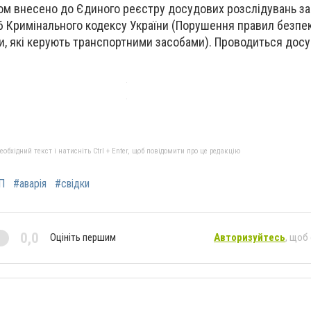
ом внесено до Єдиного реєстру досудових розслідувань за
286 Кримінального кодексу України (Порушення правил безпе
и, які керують транспортними засобами). Проводиться дос
бхідний текст і натисніть Ctrl + Enter, щоб повідомити про це редакцію
П
#аварія
#свідки
0,0
Оцініть першим
Авторизуйтесь
, щоб