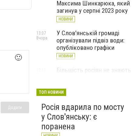
Максима Шинкарюка, який
загинув у серпні 2023 року
НОВИНИ
У Слов'янській громаді
13:07
Вчора
організували підвіз води:
опубліковано графіки
🙂
НОВИНИ
Більшість росіян не знають
12:11
Вчора
де знаходиться Слов’янськ
і навіщо він їм потрібен -
Мадяр
ТОП НОВИНИ
НОВИНИ
Росія вдарила по мосту
Додати
у Слов'янську: є
поранена
НОВИНИ