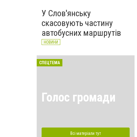
У Слов'янську
скасовують частину
автобусних маршрутів
НОВИНИ
СПЕЦТЕМА
Голос громади
Всі матеріали тут