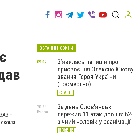
ОСТАННІ НОВИНИ
є
З’явилась петиція про
09:02
присвоєння Олексію Юкову
дав
звання Героя України
(посмертно)
СТАТТІ
За день Слов'янськ
20:23
Вчора
пережив 11 атак дронів: 62-
 ЗАЗ –
річний чоловік у реанімації
 скоїла
НОВИНИ