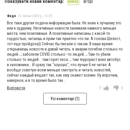
Показувати новий коментар:
внизу
вгорі
Федя
22 липня 2020 р., 15:38
Все таки другая подача информации была. Не знаю к лучшему это
или к худшему. Негативные новости занимали намного меньше
места, чем позитивные. А позитивные написаны с какой-то
гордостью, читаешь и прям так приятно что-ли. А голова Шелест,
тот еще пройдоха)) Сейчас бы писали о таком. В наше время
открываешь новости и давай читать: в аварии погибли столько-то
людей...; заболели COVID столько--то людей...; Там-то убили
столько то людей... там горят леса...; там террорист взял автобус
в заложники... И сразу так "хорошо", что лучше б не читал. А
вообще советую всем меньше смотреть и читать новостей,
сейчас каждый вещает так, как ему скажет хозяин. Ну впрочем,
наверное, и в то время было так...
Відповісти
0
0
Усі коментарі (1)