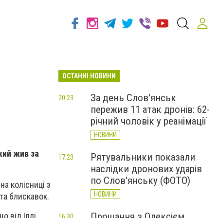
ОСТАННІ НОВИНИ
За день Слов'янськ
20:23
пережив 11 атак дронів: 62-
річний чоловік у реанімації
НОВИНИ
кий жив за
Рятувальники показали
17:23
наслідки дронових ударів
по Слов'янську (ФОТО)
на колісниці з
НОВИНИ
та блискавок.
Прощання з Олексієм
о від Іллі
16:30