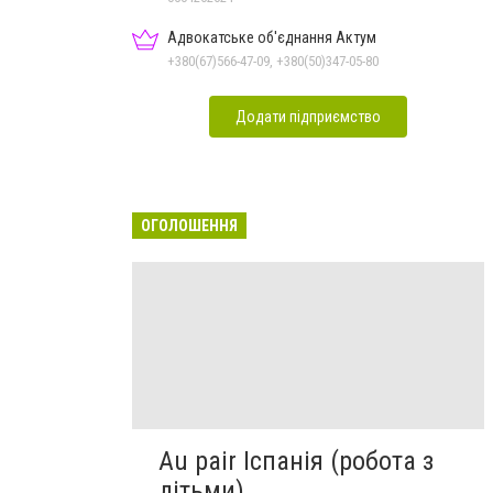
Адвокатське об'єднання Актум
+380(67)566-47-09, +380(50)347-05-80
Додати підприємство
ОГОЛОШЕННЯ
Au pair Іспанія (робота з
дітьми)