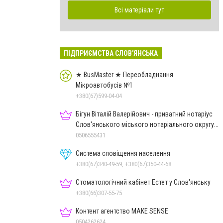
Всі матеріали тут
ПІДПРИЄМСТВА СЛОВ'ЯНСЬКА
★ BusMaster ★ Переобладнання
Мікроавтобусів №1
+380(67)599-04-04
Бігун Віталій Валерійович - приватний нотаріус
Слов'янського міського нотаріального округу
Дон.обл.
0506555431
Система сповіщення населення
+380(67)340-49-59, +380(67)350-44-68
Стоматологічний кабінет Естет у Слов'янську
+380(66)307-55-75
Контент агентство MAKE SENSE
0504262624