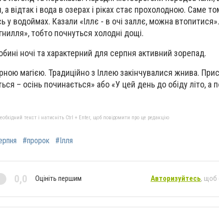
 а відтак і вода в озерах і ріках стає прохолодною. Саме то
 у водоймах. Казали «Іллє - в очі заллє, можна втопитися».
гнилля», тобто почнуться холодні дощі.
робині ночі та характерний для серпня активний зорепад.
арною магією.
Традиційно з Іллею закінчувалися жнива. Прис
ься – осінь починається» або «У цей день до обіду літо, а по
бхідний текст і натисніть Ctrl + Enter, щоб повідомити про це редакцію
ерпня
#пророк
#Ілля
0,0
Оцініть першим
Авторизуйтесь
, щоб