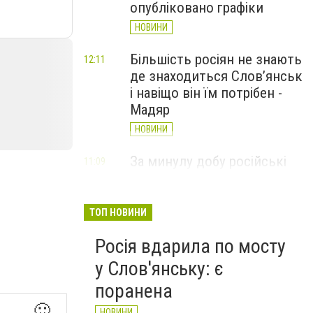
опубліковано графіки
НОВИНИ
Більшість росіян не знають
12:11
де знаходиться Слов’янськ
і навіщо він їм потрібен -
Мадяр
НОВИНИ
За минулу добу російські
11:09
війська 13 разів атакували
Слов'янськ. Хроніка
великої війни: 6 серпня
ТОП НОВИНИ
НОВИНИ
Росія вдарила по мосту
у Слов'янську: є
поранена
🙂
НОВИНИ