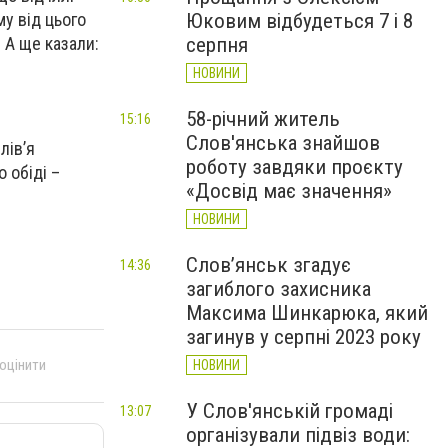
Юковим відбудеться 7 і 8
му від цього
серпня
 А ще казали:
НОВИНИ
58-річний житель
15:16
Слов'янська знайшов
лів’я
роботу завдяки проєкту
 обіді –
«Досвід має значення»
НОВИНИ
Слов’янськ згадує
14:36
загиблого захисника
Максима Шинкарюка, який
загинув у серпні 2023 року
 оцінити
НОВИНИ
У Слов'янській громаді
13:07
організували підвіз води: