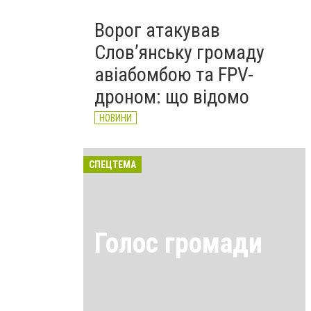
Ворог атакував
Слов’янську громаду
авіабомбою та FPV-
дроном: що відомо
НОВИНИ
СПЕЦТЕМА
Голос громади