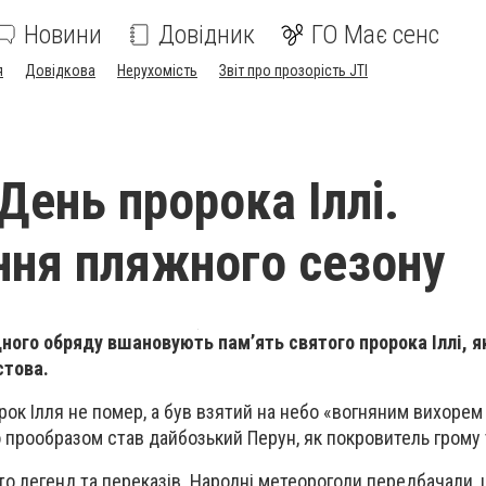
Новини
Довідник
ГО Має сенс
я
Довідкова
Нерухомість
Звіт про прозорість JTI
День пророка Іллі.
ня пляжного сезону
дного обряду вшановують пам’ять святого пророка Іллі, я
стова.
рок Ілля не помер, а був взятий на небо «вогняним вихорем 
 прообразом став дайбозький Перун, як покровитель грому 
то легенд та переказів. Народні метеороголи передбачали, щ