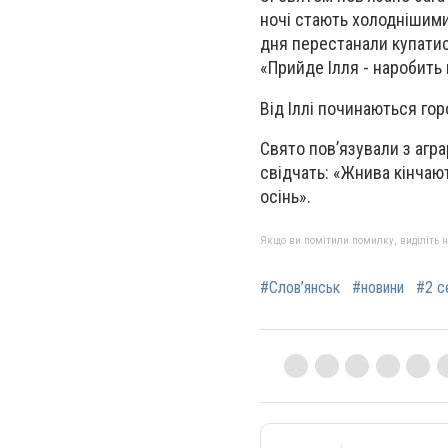
ночі стають холоднішими,
дня перестанали купатись
«Прийде Ілля - наробить 
Від Іллі починаються го
Свято пов’язували з агр
свідчать: «Жнива кінчают
осінь».
Якщо ви помітили помилку, виділіть нео
#Слов’янськ
#новини
#2 с