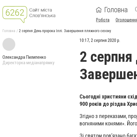
Головна
Робота
Оголошенн
Головна
2 серпня День пророка Іллі. Завершення пляжного сезону
10:17, 2 серпня 2020 р.
2 серпня 
Олександра Пилипенко
Директорка медіанапрямку
Завершен
Сьогодні християни схі
900 років до різдва Хри
Згідно з переказами, про
вогняними конями». Його
Зі святом пов’язано бага