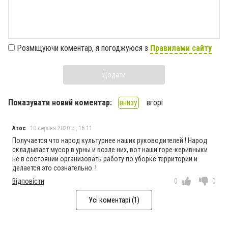
Розміщуючи коментар, я погоджуюся з
Правилами сайту
Додати
Показувати новий коментар:
внизу
вгорі
Атос
10 серпня 2020 р., 16:11
Получается что народ культурнее наших руководителей ! Народ
складывает мусор в урны и возле них, вот наши горе-керивныки
не в состоянии организовать работу по уборке территории и
делается это сознательно. !
Відповісти
0
0
Усі коментарі (1)