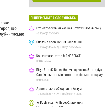
ПІДПРИЄМСТВА СЛОВ'ЯНСЬКА
е все
героя, що
Стоматологічний кабінет Естет у Слов'янську
+380(66)307-55-75
клуб» - таємне
Система сповіщення населення
+380(67)340-49-59, +380(67)350-44-68
Контент агентство MAKE SENSE
0504262624
Бігун Віталій Валерійович - приватний нотаріус
Слов'янського міського нотаріального округу
Дон.обл.
0506555431
Адвокатське об'єднання Актум
+380(67)566-47-09, +380(50)347-05-80
★ BusMaster ★ Переобладнання