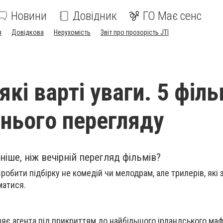
Новини
Довідник
ГО Має сенс
я
Довідкова
Нерухомість
Звіт про прозорість JTI
які варті уваги. 5 філь
рнього перегляду
іше, ніж вечірній перегляд фільмів?
зробити підбірку не комедій чи мелодрам, але трилерів, які
матися.
ляє агента під прикриттям до найбільшого ірландського маф