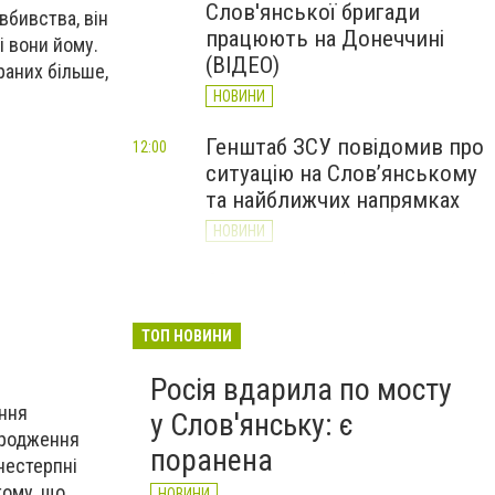
Слов'янської бригади
вбивства, він
працюють на Донеччині
зі вони йому.
(ВІДЕО)
раних більше,
НОВИНИ
Генштаб ЗСУ повідомив про
12:00
ситуацію на Слов’янському
та найближчих напрямках
НОВИНИ
Слов’янськ обстріляли 13
11:18
разів за добу. Хроніка
великої війни: 7 серпня
ТОП НОВИНИ
НОВИНИ
Росія вдарила по мосту
ання
у Слов'янську: є
ародження
поранена
нестерпні
тому, що
НОВИНИ