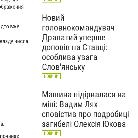
дображення
Новий
головнокомандувач
адто вже
Драпатий уперше
 владу числа
доповів на Ставці:
особлива увага —
Слов'янську
НОВИНИ
Машина підірвалася на
міні: Вадим Лях
сповістив про подробиці
загибелі Олексія Юкова
а.
НОВИНИ
 починає