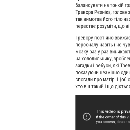
балансувати на тонкій гр
Тревора Рєзніка, головно
так вимотав його тіло н
перестає розуміти, що ві
Тревору постійно ввижаєт
персоналу навіть і не чу
мозку раз у раз виникают
на холодильнику, зроблен
загадки і ребуси, які Тр
показуючи незмінно один
спогади про матір. Щоб 
хто він такий і що дієтьс