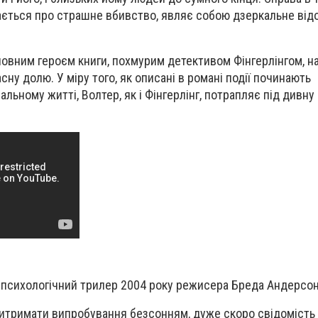
дається про страшне вбивство, являє собою дзеркальне ві
оловним героєм книги, похмурим детективом Фінгерлінгом, н
сну долю. У міру того, як описані в романі події починають
льному житті, Волтер, як і Фінгерлінг, потрапляє під дивну
.
 психологічний трилер 2004 року режисера Бреда Андерсон
итримати випробування безсонням, дуже скоро свідомість