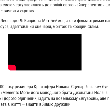
і в свою чергу засилають до поліції свого найперспективнішо
 – виявити «крота».
 Леонардо Ді Капріо та Мет Беймон, а сам фільм отримав на
исура, адаптований сценарій, монтаж та кращий фільм.
00 року режисера Крістофера Нолана. Сценарій фільму був
 «Memento Mori» його молодшого брата Джонатана Нолана.
і дорого одягнений, їздить на новенькому «Ягуарові», але 
ета в житті — знайти вбивцю дружини.