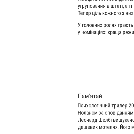
угруповання в штаті, а т
Тепер ціль кожного з них
У головних ролях грають
у номінаціях: краща реж
Пам’ятай
Психологічний трилер 20
Ноланом за оповіданням
Леонард Шелбі вишукано 
дешевих мотелях. Його м