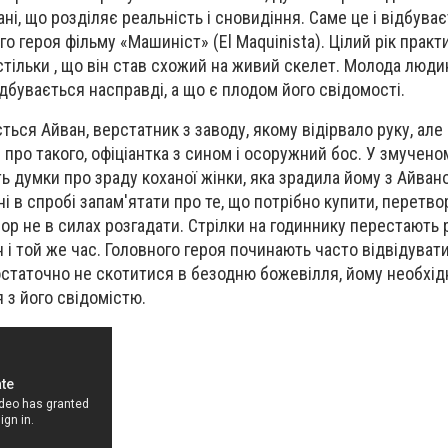
ані, що розділяє реальність і сновидіння. Саме це і відбува
го героя фільму «Машиніст» (El Maquinista). Цілий рік практ
астільки , що він став схожий на живий скелет. Молода люд
дбувається насправді, а що є плодом його свідомості.
ься Айван, верстатник з заводу, якому відірвало руку, але 
в про такого, офіціантка з сином і осоружний бос. У змучен
ь думки про зраду коханої жінки, яка зрадила йому з Айван
і в спробі запам'ятати про те, що потрібно купити, перетв
евор не в силах розгадати. Стрілки на годиннику перестають 
 і той же час. Головного героя починають часто відвідуват
остаточно не скотитися в безодню божевілля, йому необхідн
я з його свідомістю.