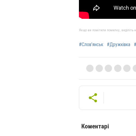
Якщо ви помітили помилку, виділіть нео
#Слов’янськ
#Дружківка
Коментарі