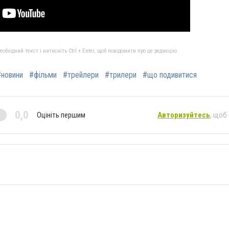
бхідний текст і натисніть Ctrl + Enter, щоб повідомити про це редакцію
#новини
#фільми
#трейлери
#трилери
#що подивитися
0,0
Оцініть першим
Авторизуйтесь
, щоб