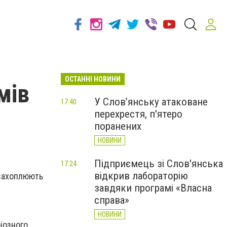
ОСТАННІ НОВИНИ
мів
У Слов’янську атаковане
17:40
перехрестя, п'ятеро
поранених
НОВИНИ
Підприємець зі Слов'янська
17:24
відкрив лабораторію
 захоплюють
завдяки програмі «Власна
справа»
НОВИНИ
іозного