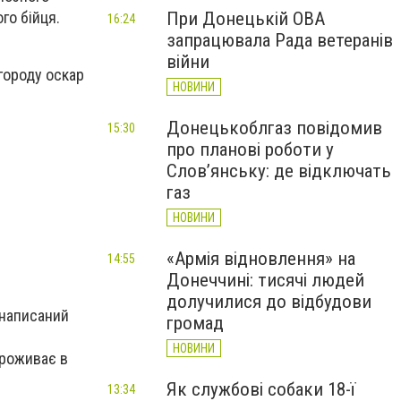
При Донецькій ОВА
го бійця.
16:24
запрацювала Рада ветеранів
війни
городу оскар
НОВИНИ
Донецькоблгаз повідомив
15:30
про планові роботи у
Слов’янську: де відключать
газ
НОВИНИ
«Армія відновлення» на
14:55
Донеччині: тисячі людей
долучилися до відбудови
 написаний
громад
НОВИНИ
проживає в
Як службові собаки 18-ї
13:34