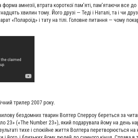
 форма амнезії, втрата короткої пам'яті, пам'ятаючи все до 
надцять хвилин тому. Його друзі — Теді і Наталі, та і чи дру
рат «Полароїд» і тату на тілі. Головне питання — чому пока
чний трилер 2007 року.
вилову бездомних тварин Волтер Сперроу береться за чит
ло 23» («The Number 23»), який подарувала йому на день н
езультаті тихе і спокійне життя Волтера перетворюється на 
и і його, і близьких йому людей до сумного кінця. Справа в 