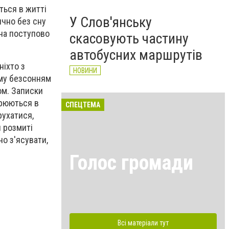
ється в житті
У Слов'янську
ично без сну
ина поступово
скасовують частину
автобусних маршрутів
ніхто з
НОВИНИ
ому безсонням
ом. Записки
орюються в
СПЕЦТЕМА
рухатися,
и розмиті
о з'ясувати,
Голос громади
Всі матеріали тут