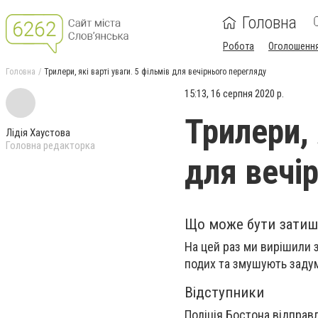
Головна
Робота
Оголошенн
Головна
Трилери, які варті уваги. 5 фільмів для вечірнього перегляду
15:13, 16 серпня 2020 р.
Трилери, 
Лідія Хаустова
Головна редакторка
для вечі
Що може бути затишн
На цей раз ми вирішили 
подих та змушують заду
Відступники
Поліція Бостона відправ