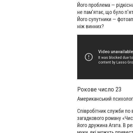
Його проблема — рідкісна
не пам'ятає, що було п'ят
Його супутники — фотоапа
ніж винних?
Рокове число 23
Американський психологі
Співробітник служби по 
загадкового роману «Чис
його дружина Агата. В р
муки, які можуть привест