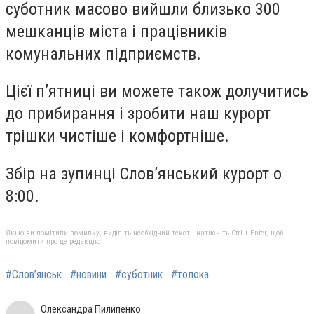
суботник масово вийшли близько 300
мешканців міста і працівників
комунальних підприємств.
Цієї п’ятниці ви можете також долучитись
до прибирання і зробити наш курорт
трішки чистіше і комфортніше.
Збір на зупинці Слов’янський курорт о
8:00.
Якщо ви помітили помилку, виділіть необхідний текст і натисніть Ctrl + Enter, щоб
повідомити про це редакцію
#Слов’янськ
#новини
#суботник
#толока
Олександра Пилипенко